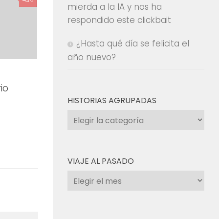
mierda a la IA y nos ha
respondido este clickbait
¿Hasta qué día se felicita el
año nuevo?
io
HISTORIAS AGRUPADAS
Historias
agrupadas
VIAJE AL PASADO
Viaje
al
pasado