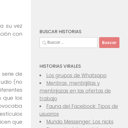
a su vez
BUSCAR HISTORIAS
ación con
Buscar:
HISTORIAS VIRALES
 serie de
Los grupos de Whatsapp
tudio (no
Mentiras, mentirijillas y
iferentes
mentirijazas en las ofertas de
n que los
trabajo
rovocaba
Fauna del Facebook: Tipos de
stículos
usuarios
icen que
Mundo Messenger: Los nicks