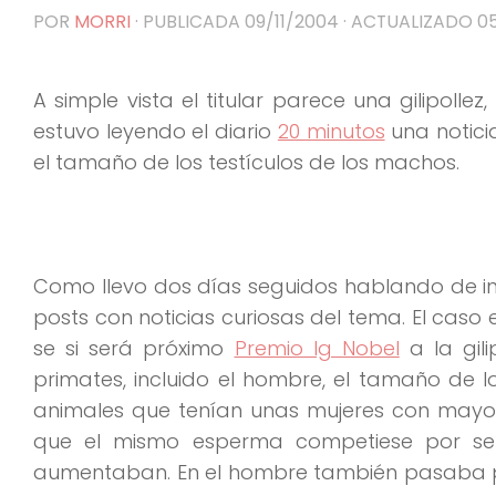
POR
MORRI
· PUBLICADA
09/11/2004
· ACTUALIZADO
05
A simple vista el titular parece una gilipollez
estuvo leyendo el diario
20 minutos
una notici
el tamaño de los testículos de los machos.
Como llevo dos días seguidos hablando de infi
posts con noticias curiosas del tema. El caso
se si será próximo
Premio Ig Nobel
a la gil
primates, incluido el hombre, el tamaño de 
animales que tenían unas mujeres con mayor
que el mismo esperma competiese por ser 
aumentaban. En el hombre también pasaba pe