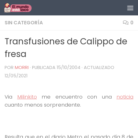
Saltar al contenido
SIN CATEGORÍA
0
Transfusiones de Calippo de
fresa
POR
MORRI
· PUBLICADA
15/10/2004
· ACTUALIZADO
12/05/2021
Via
Milinkito
me encuentro con una
noticia
cuanto menos sorprendente.
Resulta que en el diario Metro el pasado día 8 de