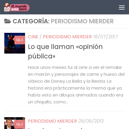
Saltar al contenido
CATEGORÍA:
PERIODISMO MIERDER
CINE
/
PERIODISMO MIERDER
18/07/2017
4
Lo que llaman «opinión
pública»
Hace unos meses fui al cine a ver el remake
en marrón y personajes de carne y hueso del
clásico de Disney La Bella y la Bestia. La
historia era prácticamente la misma que ya
había visto en dibujos animados cuando era
un chiquillo, como...
PERIODISMO MIERDER
29/08/2013
4