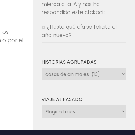
mierda a la IA y nos ha
respondido este clickbait
¿Hasta qué día se felicita el
 los
año nuevo?
 o por el
HISTORIAS AGRUPADAS
Historias
agrupadas
VIAJE AL PASADO
Viaje
al
pasado