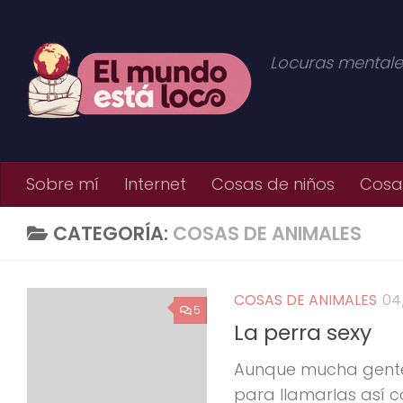
Saltar al contenido
Locuras mentale
Sobre mí
Internet
Cosas de niños
Cosas
CATEGORÍA:
COSAS DE ANIMALES
COSAS DE ANIMALES
04
5
La perra sexy
Aunque mucha gente,
para llamarlas así co