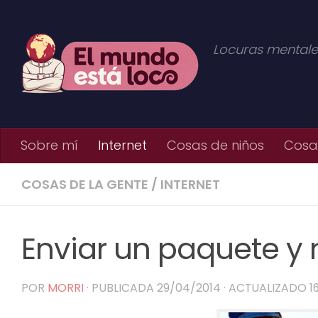
Saltar al contenido
Locuras mentale
Sobre mí
Internet
Cosas de niños
Cosas
COSAS DE LA GENTE
/
INTERNET
Enviar un paquete y n
POR
MORRI
· PUBLICADA
29/04/2014
· ACTUALIZADO
1