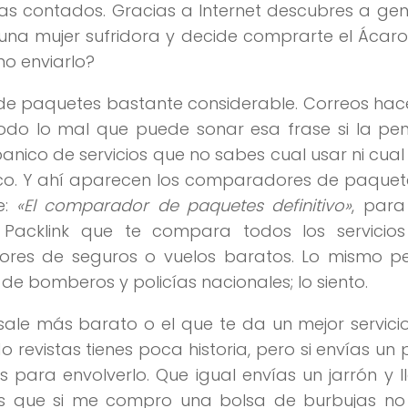
días contados. Gracias a Internet descubres a ge
 una mujer sufridora y decide comprarte el Ácar
mo enviarlo?
 de paquetes bastante considerable. Correos ha
todo lo mal que puede sonar esa frase si la pe
banico de servicios que no sabes cual usar ni cual
tico. Y ahí aparecen los comparadores de paquet
e:
«El comparador de paquetes definitivo»
, para
o Packlink que te compara todos los servicio
adores de seguros o vuelos baratos. Lo mismo p
e bomberos y policías nacionales; lo siento.
ale más barato o el que te da un mejor servicio
 revistas tienes poca historia, pero si envías un
 para envolverlo. Que igual envías un jarrón y 
s que si me compro una bolsa de burbujas no 