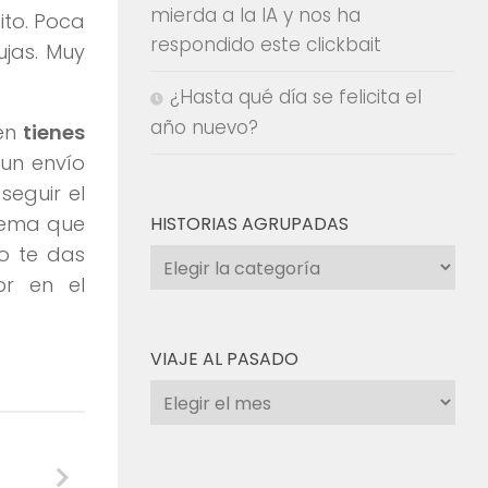
mierda a la IA y nos ha
ito. Poca
respondido este clickbait
ujas. Muy
¿Hasta qué día se felicita el
año nuevo?
ién
tienes
un envío
seguir el
stema que
HISTORIAS AGRUPADAS
o te das
Historias
or en el
agrupadas
VIAJE AL PASADO
Viaje
al
pasado