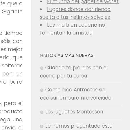
El mundo del papel de water
nte que o
Lugares donde dar rienda
o Gigante
suelta a tus instintos salvajes
Los mails en cadena no
ce tiempo
fomentan la amistad
nsáis con
 es mejor
HISTORIAS MÁS NUEVAS
ería, que
 solteras
Cuando te pierdes con el
s con un
coche por tu culpa
ero para
Cómo hice Aritmetris sin
acabar en paro ni divorciado.
, pero el
 producto
Los juguetes Montessori
llega una
Le hemos preguntado esta
envío el