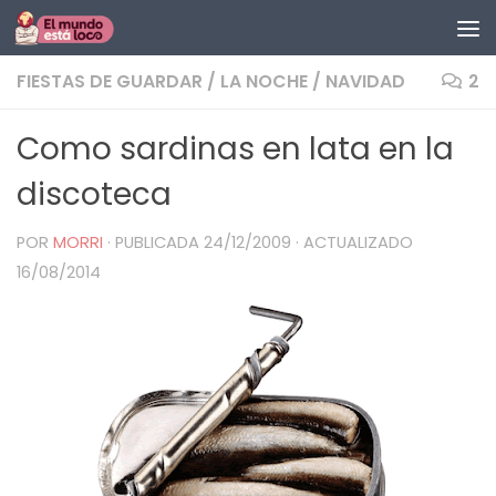
Saltar al contenido
FIESTAS DE GUARDAR
/
LA NOCHE
/
NAVIDAD
2
Como sardinas en lata en la
discoteca
POR
MORRI
· PUBLICADA
24/12/2009
· ACTUALIZADO
16/08/2014