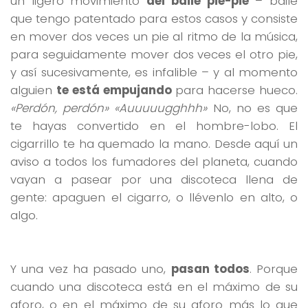
un ligero movimiento
del baile pie-pie
– baile
que tengo patentado para estos casos y consiste
en mover dos veces un pie al ritmo de la música,
para seguidamente mover dos veces el otro pie,
y así sucesivamente, es infalible – y al momento
alguien
te está empujando
para hacerse hueco.
«Perdón, perdón» «Auuuuugghhh»
No, no es que
te hayas convertido en el hombre-lobo. El
cigarrillo te ha quemado la mano. Desde aquí un
aviso a todos los fumadores del planeta, cuando
vayan a pasear por una discoteca llena de
gente: apaguen el cigarro, o llévenlo en alto, o
algo.
Y una vez ha pasado uno,
pasan todos
. Porque
cuando una discoteca está en el máximo de su
aforo, o en el máximo de su aforo más lo que