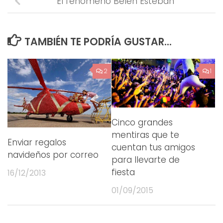
El fenómeno Belén Esteban
TAMBIÉN TE PODRÍA GUSTAR...
2
1
Cinco grandes
mentiras que te
Enviar regalos
cuentan tus amigos
navideños por correo
para llevarte de
fiesta
16/12/2013
01/09/2015