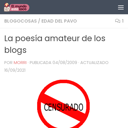
Saltar al contenido
BLOGOCOSAS
/
EDAD DEL PAVO
1
La poesía amateur de los
blogs
POR
MORRI
· PUBLICADA
04/08/2009
· ACTUALIZADO
16/09/2021