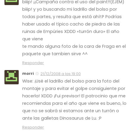
biiip! ¡¡Campaña contra el uso del paint!!(EJEM)
biiip! y yo buscando mi ladrillo del bolso por
todas partes, y resulta que está ahí!:P Podrías
haber usado el típico cacho de piedra de las
ruinas de Empúries XDDD «turrón duro» El año
que viene
te mando alguna foto de la cara de Fraga en el
paquete que tambien sirve ^^
Responder
morri
21/12/2008 a las 19:00
Wise: ¡Usé el ladrillo del bolso para la foto del
montaje y para evitar el golpe consiguiente por
hacerla! XDDD ¡Fui previsor! El patrocinio que me
recomiendas para el año que viene es bueno, lo
que no se sabrá si estamos ante un turrón o
ante las galletas Dinosaurus de Lu. :P
Responder