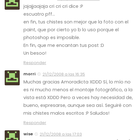
jajajjaajaja cri cri cri dice :P
escuatro pff…
en fin, tus chistes son mejor que la foto con el
paint, que por cierto yo b lo uso porque el
photoshop es imposible.
En fin, que me encantan tus post :D
Un besoo!
Responder
morri
21/12/2008 a las 16:35
Muchas gracias Amoradicta XDDD Sí, lo mío no
es ni mucho menos el montaje fotográfico, a la
vista está XDDD Pero a veces hay necesidad de,
bueno, expresarse, aunque sea así. Seguiré con
mis chistes malos escritos :P Saludos!
Responder
wise
21/12/2008 a las 17:03