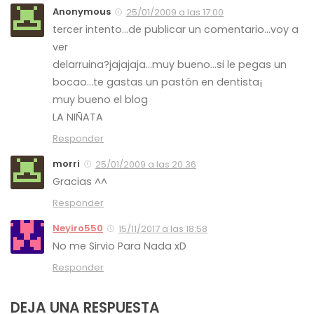
Anonymous
25/01/2009 a las 17:00
tercer intento…de publicar un comentario…voy a
ver
delarruina?jajajaja…muy bueno…si le pegas un
bocao…te gastas un pastón en dentista¡
muy bueno el blog
LA NIÑATA
Responder
morri
25/01/2009 a las 20:36
Gracias ^^
Responder
Neyiro550
15/11/2017 a las 18:58
No me Sirvio Para Nada xD
Responder
DEJA UNA RESPUESTA