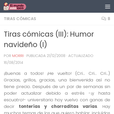
Saltar al contenido
TIRAS CÓMICAS
8
Tiras cómicas (III): Humor
navideño (I)
POR
MORRI
· PUBLICADA
21/12/2008
· ACTUALIZADO
16/08/2014
¡Buenas a todos! ¡He vuelto! (Cri… Cri… Cri…)
Gracias, grillos, gracias, una bienvenida así no
tiene precio. Después de un par de semanas sin
poder actualizar debido a estrés -¡y hasta
escuatro!- universitario hoy vuelvo con ganas de
decir
tonterías y chorraditas varias
. Hay
muchos temas de los que quiero hablar, incluídos