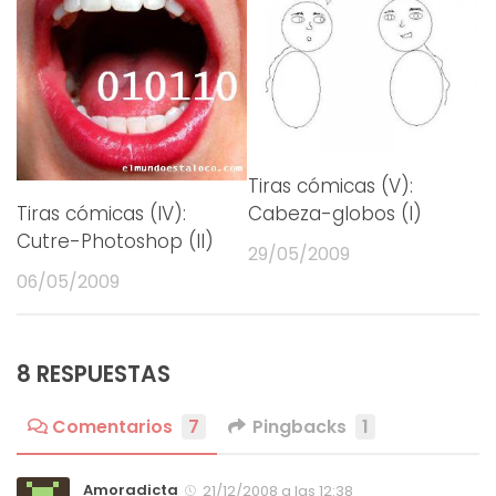
Tiras cómicas (V):
Cabeza-globos (I)
Tiras cómicas (IV):
Cutre-Photoshop (II)
29/05/2009
06/05/2009
8 RESPUESTAS
Comentarios
7
Pingbacks
1
Amoradicta
21/12/2008 a las 12:38