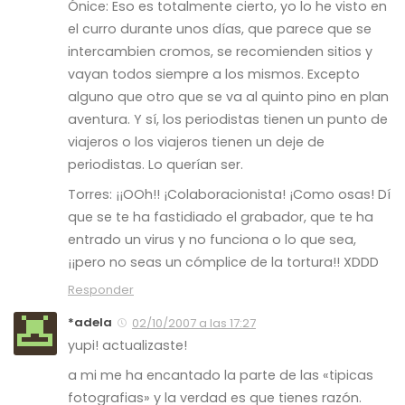
Ónice: Eso es totalmente cierto, yo lo he visto en
el curro durante unos días, que parece que se
intercambien cromos, se recomienden sitios y
vayan todos siempre a los mismos. Excepto
alguno que otro que se va al quinto pino en plan
aventura. Y sí, los periodistas tienen un punto de
viajeros o los viajeros tienen un deje de
periodistas. Lo querían ser.
Torres: ¡¡OOh!! ¡Colaboracionista! ¡Como osas! Dí
que se te ha fastidiado el grabador, que te ha
entrado un virus y no funciona o lo que sea,
¡¡pero no seas un cómplice de la tortura!! XDDD
Responder
*adela
02/10/2007 a las 17:27
yupi! actualizaste!
a mi me ha encantado la parte de las «tipicas
fotografias» y la verdad es que tienes razón.