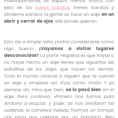
indefinidamente, se viajaba menos. Ahora, con
esto de los
vuelos baratos
, trenes baratos y
tándems baratos la gente se hace un viaje
en un
abrir y cerrar de ojos
allá donde quieran.
Esto, así a simple vista, podría considerarse como
algo bueno.
¡Vayamos a visitar lugares
desconocidos!
La parte negativa es que hayas o
no hayas hecho un viaje tienes que aguantar las
batallitas de los viajes que hacen los demás.
Todo el mundo conoce a alguien que te cuenta
un viaje y empieza así:
«Fua, como moló»
. Y ya
piensas, ah, mira que bien,
se lo pasó bien
en el
viaje. Pero continúa:
«Primero nos fuimos para
Andorra a esquiar, y joder, se nos olvidaron las
cadenas, la carretera helada, hicimos un trompo,
por poco nos caemos por un barranco. Pero