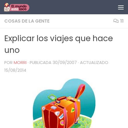
Saltar al contenido
COSAS DE LA GENTE
11
Explicar los viajes que hace
uno
POR
MORRI
· PUBLICADA
30/09/2007
· ACTUALIZADO
15/08/2014