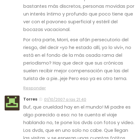
bastantes más discretos, personas movidas por
un interés íntimo y profundo que poco tiene que
ver con el pavoneo superficial y estéril del
bocazas vacacional.
Por otra parte, Morri, ese afán persecutorio del
riesgo, del decir «yo he estado allí, yo lo viví», no
está en el fondo de la más osada rama del
periodismo? Hay que decir que sus crónicas
suelen recibir mejor compensación que las del
turista de a pie…jeje Pero eso ya es otro tema.
Responder
Torres
01/10/2007 a las 21:40
Buf, que crueldad hay en el mundo! Mi padre es
algo parecido a eso: no te cuenta el viaje
hablando no, te pone los dvds con fotos y video.
Los dvds, que en uno solo no cabe. Que llegan
las visitas, y se esperan unas cuantas fotitos,