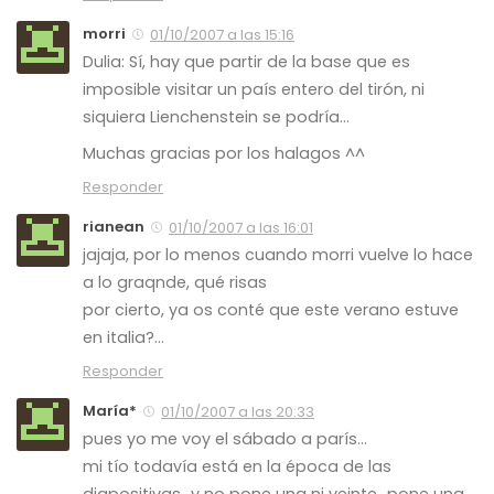
morri
01/10/2007 a las 15:16
Dulia: Sí, hay que partir de la base que es
imposible visitar un país entero del tirón, ni
siquiera Lienchenstein se podría…
Muchas gracias por los halagos ^^
Responder
rianean
01/10/2007 a las 16:01
jajaja, por lo menos cuando morri vuelve lo hace
a lo graqnde, qué risas
por cierto, ya os conté que este verano estuve
en italia?…
Responder
María*
01/10/2007 a las 20:33
pues yo me voy el sábado a parís…
mi tío todavía está en la época de las
diapositivas…y no pone una ni veinte…pone una