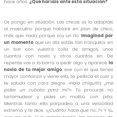
hace años.
¿Qué haríais ante esta situación?
Os pongo en situación. Las chicas os lo adaptáis
al masculino porque hablaré en plan de chico,
más que nada porque soy un tío.
Imaginad por
un momento
que un día estáis tan tranquilos en
un bar con vuestra colla de amigos, unos
cuantos con novia y otros cuantos sin. De
repente vas a la barra a pedir algo y aparece
la
novia de tu mejor amigo
, ese con el que tienes
mayor confianza y viene ella, te pellizca el culo y
te saluda con cara alegre.
«Hola chiquitín, ¿me
pides un cubata para mí?»
. Tú procuras no
tartamudear y pides un malibú con piña.
Mientras tanto ella parpadea a una velocidad
extrema y te dice:
«¿Cuánto hace que no…?».
Y tú,
que no qué. Qué manía tenéis las mujeres de