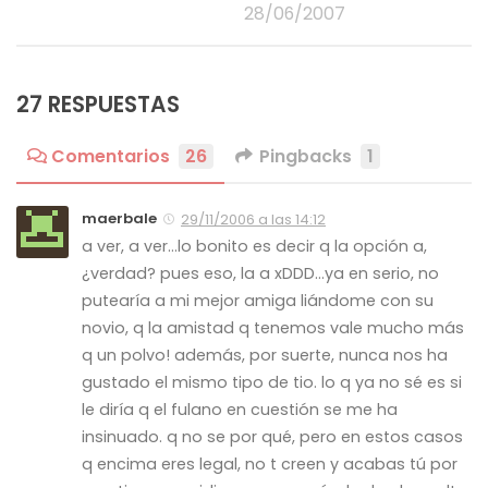
28/06/2007
27 RESPUESTAS
Comentarios
26
Pingbacks
1
maerbale
29/11/2006 a las 14:12
a ver, a ver…lo bonito es decir q la opción a,
¿verdad? pues eso, la a xDDD…ya en serio, no
putearía a mi mejor amiga liándome con su
novio, q la amistad q tenemos vale mucho más
q un polvo! además, por suerte, nunca nos ha
gustado el mismo tipo de tio. lo q ya no sé es si
le diría q el fulano en cuestión se me ha
insinuado. q no se por qué, pero en estos casos
q encima eres legal, no t creen y acabas tú por