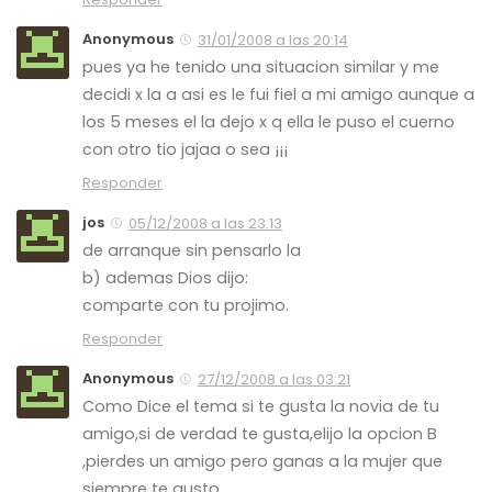
Anonymous
31/01/2008 a las 20:14
pues ya he tenido una situacion similar y me
decidi x la a asi es le fui fiel a mi amigo aunque a
los 5 meses el la dejo x q ella le puso el cuerno
con otro tio jajaa o sea ¡¡¡
Responder
jos
05/12/2008 a las 23:13
de arranque sin pensarlo la
b) ademas Dios dijo:
comparte con tu projimo.
Responder
Anonymous
27/12/2008 a las 03:21
Como Dice el tema si te gusta la novia de tu
amigo,si de verdad te gusta,elijo la opcion B
,pierdes un amigo pero ganas a la mujer que
siempre te gusto