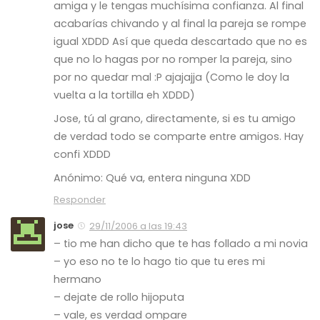
amiga y le tengas muchísima confianza. Al final
acabarías chivando y al final la pareja se rompe
igual XDDD Así que queda descartado que no es
que no lo hagas por no romper la pareja, sino
por no quedar mal :P ajajajja (Como le doy la
vuelta a la tortilla eh XDDD)
Jose, tú al grano, directamente, si es tu amigo
de verdad todo se comparte entre amigos. Hay
confi XDDD
Anónimo: Qué va, entera ninguna XDD
Responder
jose
29/11/2006 a las 19:43
– tio me han dicho que te has follado a mi novia
– yo eso no te lo hago tio que tu eres mi
hermano
– dejate de rollo hijoputa
– vale, es verdad ompare