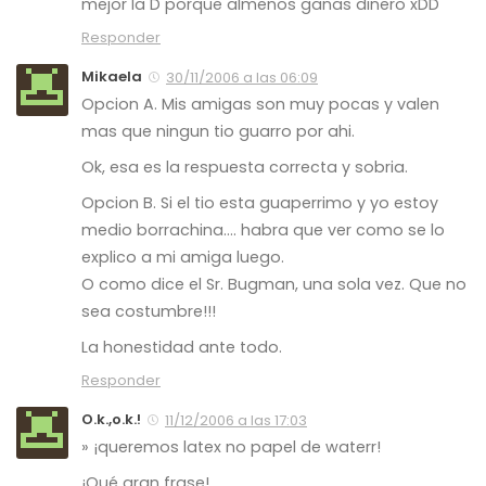
mejor la D porque almenos ganas dinero xDD
Responder
Mikaela
30/11/2006 a las 06:09
Opcion A. Mis amigas son muy pocas y valen
mas que ningun tio guarro por ahi.
Ok, esa es la respuesta correcta y sobria.
Opcion B. Si el tio esta guaperrimo y yo estoy
medio borrachina…. habra que ver como se lo
explico a mi amiga luego.
O como dice el Sr. Bugman, una sola vez. Que no
sea costumbre!!!
La honestidad ante todo.
Responder
O.k.,o.k.!
11/12/2006 a las 17:03
» ¡queremos latex no papel de waterr!
¡Qué gran frase!