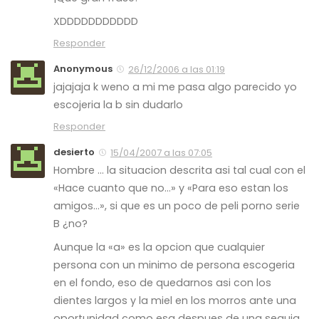
XDDDDDDDDDDD
Responder
Anonymous
26/12/2006 a las 01:19
jajajaja k weno a mi me pasa algo parecido yo
escojeria la b sin dudarlo
Responder
desierto
15/04/2007 a las 07:05
Hombre … la situacion descrita asi tal cual con el
«Hace cuanto que no…» y «Para eso estan los
amigos…», si que es un poco de peli porno serie
B ¿no?
Aunque la «a» es la opcion que cualquier
persona con un minimo de persona escogeria
en el fondo, eso de quedarnos asi con los
dientes largos y la miel en los morros ante una
oportunidad como esa despues de una sequia