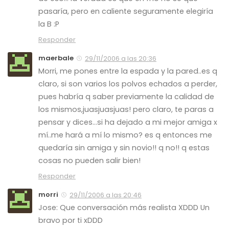
pasaría, pero en caliente seguramente elegiría
la B :P
Responder
maerbale
29/11/2006 a las 20:36
Morri, me pones entre la espada y la pared..es q
claro, si son varios los polvos echados a perder,
pues habría q saber previamente la calidad de
los mismos,juasjuasjuas! pero claro, te paras a
pensar y dices…si ha dejado a mi mejor amiga x
mí..me hará a mí lo mismo? es q entonces me
quedaría sin amiga y sin novio!! q no!! q estas
cosas no pueden salir bien!
Responder
morri
29/11/2006 a las 20:46
Jose: Que conversación más realista XDDD Un
bravo por ti xDDD