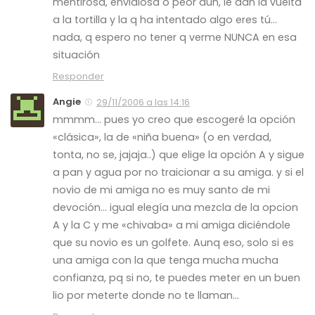
mentirosa, envidiosa o peor aún, le dan la vuelta
a la tortilla y la q ha intentado algo eres tú…
nada, q espero no tener q verme NUNCA en esa
situación
Responder
Angie
29/11/2006 a las 14:16
mmmm… pues yo creo que escogeré la opción
«clásica», la de «niña buena» (o en verdad,
tonta, no se, jajaja..) que elige la opción A y sigue
a pan y agua por no traicionar a su amiga. y si el
novio de mi amiga no es muy santo de mi
devoción… igual elegía una mezcla de la opcion
A y la C y me «chivaba» a mi amiga diciéndole
que su novio es un golfete. Aunq eso, solo si es
una amiga con la que tenga mucha mucha
confianza, pq si no, te puedes meter en un buen
lio por meterte donde no te llaman…