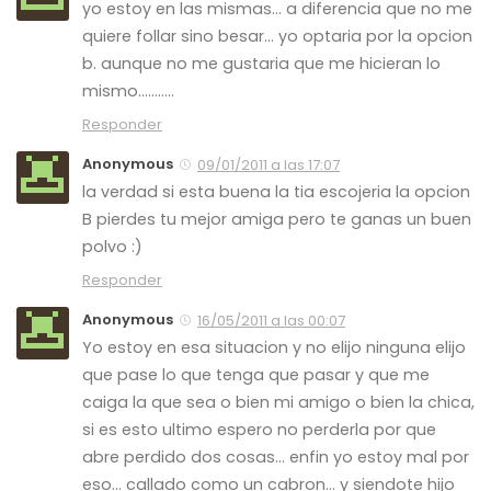
yo estoy en las mismas… a diferencia que no me
quiere follar sino besar… yo optaria por la opcion
b. aunque no me gustaria que me hicieran lo
mismo………..
Responder
Anonymous
09/01/2011 a las 17:07
la verdad si esta buena la tia escojeria la opcion
B pierdes tu mejor amiga pero te ganas un buen
polvo :)
Responder
Anonymous
16/05/2011 a las 00:07
Yo estoy en esa situacion y no elijo ninguna elijo
que pase lo que tenga que pasar y que me
caiga la que sea o bien mi amigo o bien la chica,
si es esto ultimo espero no perderla por que
abre perdido dos cosas… enfin yo estoy mal por
eso… callado como un cabron… y siendote hijo