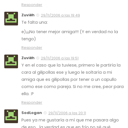
Responder
Zuviëh
29/11/2006 a las 19:49
Te falta una:
e)¡¡¡No tener mejor amiga!!! (Y en verdad no la
tengo)
Responder
Zuviëh
29/11/2006 a las 19:51
Y en el caso que la tuviese, primero le partiría la
cara al gilipollas ese y luego le soltaría a mi
amiga que es gilipollas por tener a un capullo
como ese como pareja. Si no me cree, peor para
ella. :P
Responder
SodLogan
29/11/2006 a las 20:11
Pues ya me gustaría a mí que me pasara algo
de eso… la verdad es que en frío no sé qué