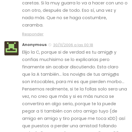
caretas. Si la muy guarra lo va a hacer con uno o
con otro, después de todo. Eso sí, una vez y
nada más. Que no se haga costumbre,
caramba.
Responder
Anonymous
30/11/2006 a las 00:18
Elijo la C, porque si de verdad es tu amig@ y
confias muchisimo se lo explicarias pero
finamente sin acabar discutiendo. Esta claro
que la A también… los novi@s de tus amig@s
son intocables, para mi es que pierden morbo…
Pensemos realmente, si te la follas solo sera una
vez, no creo que más y si es más nunca se
convertira en algo serio, porque te la puede
pegar a ti también con otro amigo tuyo (de
amigo en amigo y tiro porque me toca xDD) así
que puestos a perder una amistad follando