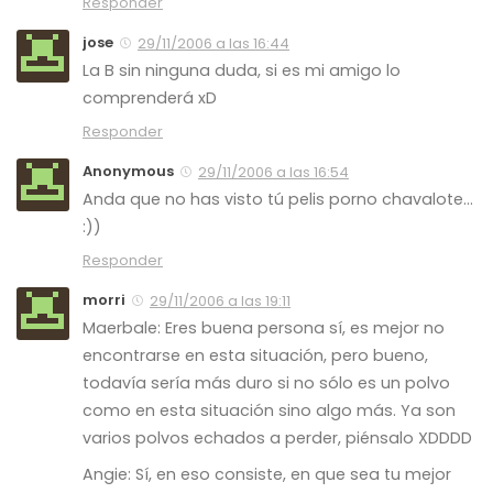
Responder
jose
29/11/2006 a las 16:44
La B sin ninguna duda, si es mi amigo lo
comprenderá xD
Responder
Anonymous
29/11/2006 a las 16:54
Anda que no has visto tú pelis porno chavalote…
:))
Responder
morri
29/11/2006 a las 19:11
Maerbale: Eres buena persona sí, es mejor no
encontrarse en esta situación, pero bueno,
todavía sería más duro si no sólo es un polvo
como en esta situación sino algo más. Ya son
varios polvos echados a perder, piénsalo XDDDD
Angie: Sí, en eso consiste, en que sea tu mejor