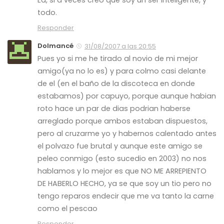
Ea, si a veces creo que soy un ser inteligente, y
todo.
Responder
Dolmancé
31/08/2007 a las 20:55
Pues yo si me he tirado al novio de mi mejor
amigo(ya no lo es) y para colmo casi delante
de el (en el baño de la discoteca en donde
estabamos) por capuyo, porque aunque habian
roto hace un par de dias podrian haberse
arreglado porque ambos estaban dispuestos,
pero al cruzarme yo y habernos calentado antes
el polvazo fue brutal y aunque este amigo se
peleo conmigo (esto sucedio en 2003) no nos
hablamos y lo mejor es que NO ME ARREPIENTO
DE HABERLO HECHO, ya se que soy un tio pero no
tengo reparos endecir que me va tanto la carne
como el pescao
Responder