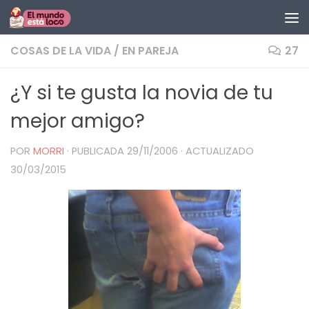
Saltar al contenido
COSAS DE LA VIDA
/
EN PAREJA
27
¿Y si te gusta la novia de tu
mejor amigo?
POR
MORRI
· PUBLICADA
29/11/2006
· ACTUALIZADO
30/03/2015