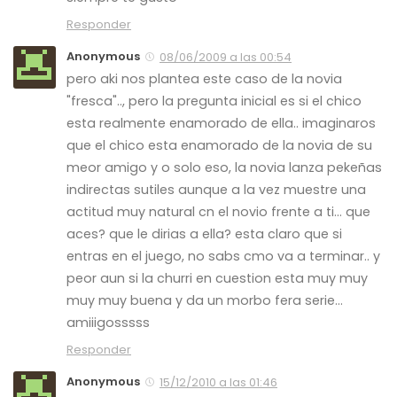
Responder
Anonymous
08/06/2009 a las 00:54
pero aki nos plantea este caso de la novia
"fresca".., pero la pregunta inicial es si el chico
esta realmente enamorado de ella.. imaginaros
que el chico esta enamorado de la novia de su
meor amigo y o solo eso, la novia lanza pekeñas
indirectas sutiles aunque a la vez muestre una
actitud muy natural cn el novio frente a ti… que
aces? que le dirias a ella? esta claro que si
entras en el juego, no sabs cmo va a terminar.. y
peor aun si la churri en cuestion esta muy muy
muy muy buena y da un morbo fera serie…
amiiigosssss
Responder
Anonymous
15/12/2010 a las 01:46