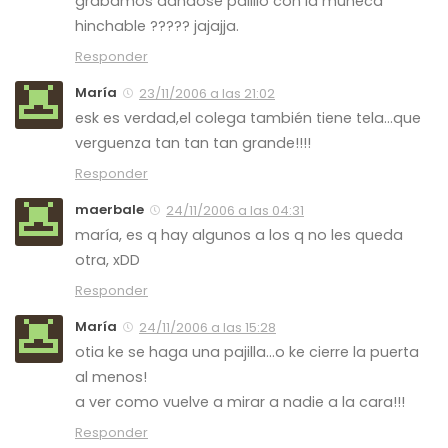
grabamos dandose palillo con la muñeca
hinchable ????? jajajja.
Responder
María
23/11/2006 a las 21:02
esk es verdad,el colega también tiene tela…que
verguenza tan tan tan grande!!!!
Responder
maerbale
24/11/2006 a las 04:31
maría, es q hay algunos a los q no les queda
otra, xDD
Responder
María
24/11/2006 a las 15:28
otia ke se haga una pajilla…o ke cierre la puerta
al menos!
a ver como vuelve a mirar a nadie a la cara!!!
Responder