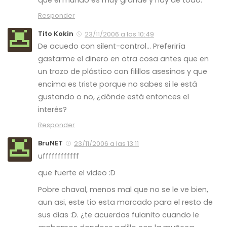
Responder
Tito Kokin
23/11/2006 a las 10:49
De acuedo con silent-control… Preferiría
gastarme el dinero en otra cosa antes que en
un trozo de plástico con filillos asesinos y que
encima es triste porque no sabes si le está
gustando o no, ¿dónde está entonces el
interés?
Responder
BruNET
23/11/2006 a las 13:11
uffffffffffff
que fuerte el video :D
Pobre chaval, menos mal que no se le ve bien,
aun asi, este tio esta marcado para el resto de
sus dias :D. ¿te acuerdas fulanito cuando le