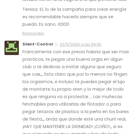
Teresa: Sí, lo de la campaña para crear energía
es recomendable hacerla siempre que se
pueda. Es sano. XDDD
Responder
Silent-Control
23/11/2006 a las 09:05
Francamente con ese precio habria que ser mas
practicos, te pegas una buena orgia en algun
club o te dedicas a invitar alguna que seguro
que cae,,, Esta claro que por lo menos no fingen
los orgasmos, e incluso te puedes pegar el lujo
de montarte tu propio aren y lo mejor de todo
es que ninguna va a protestar…. Las muñecas
hinchables para utilizarlas de flotador o para
pegar tetazos de plastico a la peña en los bares
de fiesta,,, anda que donde este una churri real,
¡HAY QUE MANTENER LA DIGNIDAD! ¡COÑO!,, si es
que el mundo es muy grande y hay de todo.