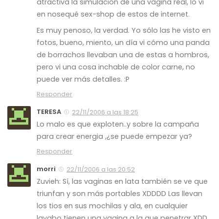
atractiva la simulación de una vagina real, lo vi
en nosequé sex-shop de estos de internet.
Es muy penoso, la verdad. Yo sólo las he visto en
fotos, bueno, miento, un día vi cómo una panda
de borrachos llevaban una de estas a hombros,
pero vi una cosa inchable de color carne, no
puede ver más detalles. :P
Responder
TERESA
22/11/2006 a las 18:25
Lo malo es que exploten..y sobre la campaña
para crear energia ,¿se puede empezar ya?
Responder
morri
22/11/2006 a las 20:52
Zuvieh: Sí, las vaginas en lata también se ve que
triunfan y son más portables XDDDD Las llevan
los tios en sus mochilas y ala, en cualquier
lavabo tienen una vagina a la que penetrar XDD