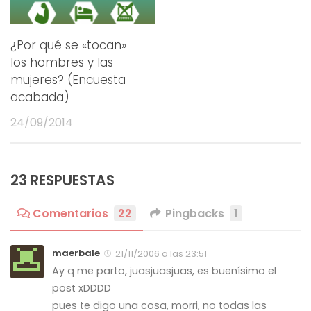
¿Por qué se «tocan»
los hombres y las
mujeres? (Encuesta
acabada)
24/09/2014
23 RESPUESTAS
Comentarios
22
Pingbacks
1
maerbale
21/11/2006 a las 23:51
Ay q me parto, juasjuasjuas, es buenísimo el
post xDDDD
pues te digo una cosa, morri, no todas las