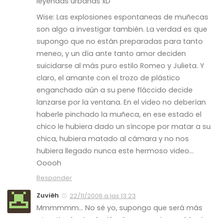
leyendas urbanas xD
Wise: Las explosiones espontaneas de muñecas
son algo a investigar también. La verdad es que
supongo que no están preparadas para tanto
meneo, y un día ante tanto amor deciden
suicidarse al más puro estilo Romeo y Julieta. Y
claro, el amante con el trozo de plástico
enganchado aún a su pene fláccido decide
lanzarse por la ventana. En el video no deberían
haberle pinchado la muñeca, en ese estado el
chico le hubiera dado un síncope por matar a su
chica, hubiera matado al cámara y no nos
hubiera llegado nunca este hermoso video…
Ooooh
Responder
Zuviëh
22/11/2006 a las 13:23
Mmmmmm… No sé yo, supongo que será más