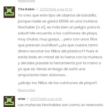
Responder
Tito Kokin
22/11/2006 a las 10:32
Yo creo que este tipo de objetos de baratillo,
porque nadie se gasta 1000€ en una muñeca
hinchable (o sí), es más bien un peligro para la
salud!! Me recuerda a los colchones de playa,
muy chulos, muy guays, … pero con unos filos
que parecen cuchillos!! ¿¿Es que cuesta tanto
dinero recortar los filillos del plastico?? Pues si
estás liado en mitad de la faena con la muñeca
y decides pasarle la herramienta por la mano o
yo que sé, tienes el riesgo de sufrir una
amputación bien dolorosa….
¡¡¡Abajo los filillos de los colchones de playa!!!
Responder
wise
22/11/2006 a las 12:19
Las muñecas hinchables son como un reservorio