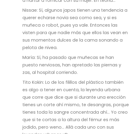
a hartar a fornicar con su mujer. En teoria…
Nissae: Sí, algunos japos tienen una tendencia a
querer echarse novia sea como sea, y si es
muñeca o robot, pues ya vale. Entonces las
visten para que nadie más que ellos las vean en
sus momentos dulces de la cama sonando a
pelota de nivea.
María: Sí, ha pasado que muñecas se han
puesto nerviosas, han apretado las piernas y
zas, al hospital corriendo.
Tito Kokin: Lo de los filillos del plástico también
es algo a tener en cuenta, la leyenda urbana
que corre que dice que si durante una erección
tienes un corte ahí mismo, te desangras, porque
tienes toda la sangre concentrada ahí… Yo creo
que si te cortas a la altura del fémur es más
jodido, pero weno… Allá cada uno con sus