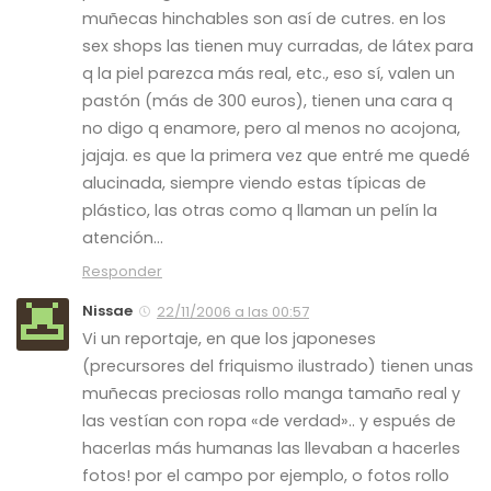
muñecas hinchables son así de cutres. en los
sex shops las tienen muy curradas, de látex para
q la piel parezca más real, etc., eso sí, valen un
pastón (más de 300 euros), tienen una cara q
no digo q enamore, pero al menos no acojona,
jajaja. es que la primera vez que entré me quedé
alucinada, siempre viendo estas típicas de
plástico, las otras como q llaman un pelín la
atención…
Responder
Nissae
22/11/2006 a las 00:57
Vi un reportaje, en que los japoneses
(precursores del friquismo ilustrado) tienen unas
muñecas preciosas rollo manga tamaño real y
las vestían con ropa «de verdad».. y espués de
hacerlas más humanas las llevaban a hacerles
fotos! por el campo por ejemplo, o fotos rollo