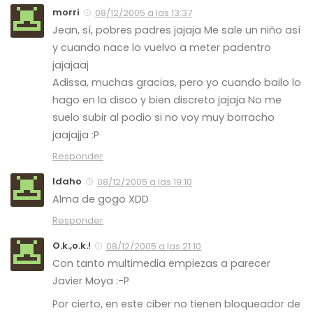
morri
08/12/2005 a las 13:37
Jean, sí, pobres padres jajaja Me sale un niño así
y cuando nace lo vuelvo a meter padentro
jajajaaj
Adissa, muchas gracias, pero yo cuando bailo lo
hago en la disco y bien discreto jajaja No me
suelo subir al podio si no voy muy borracho
jaajajja :P
Responder
Idaho
08/12/2005 a las 19:10
Alma de gogo XDD
Responder
O.k.,o.k.!
08/12/2005 a las 21:10
Con tanto multimedia empiezas a parecer
Javier Moya :-P
Por cierto, en este ciber no tienen bloqueador de