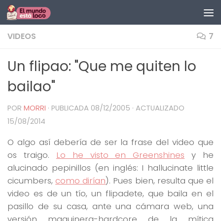
Saltar al contenido
VIDEOS
7
Un flipao: "Que me quiten lo
bailao"
POR
MORRI
· PUBLICADA
08/12/2005
· ACTUALIZADO
15/08/2014
O algo así debería de ser la frase del video que
os traigo.
Lo he visto en Greenshines
y he
alucinado pepinillos (en inglés: I hallucinate little
cicumbers,
como dirían
). Pues bien, resulta que el
video es de un tío, un flipadete, que baila en el
pasillo de su casa, ante una cámara web, una
versión maquinera-hardcore de la mítica