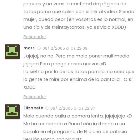
popups y no veas la cantidad de páginas de
totos porno que salen con el link al vídeo. Siendo
mujer, queda peor (en vosotros es lo normal, en
una tía y de treintaytantos, ya es vicio XDDD)
Responder
morri
08/12/2005 a las 22:09
Jajajaj, no no. Pero me mola poner multimedia
jajajaa Pero pongo cosas nuevas xD
Lo sietno por lo de las fotos pornillo, no creo que
la gente te mire por encima de la pantalla… O sí.
XDDD
Responder
Elizabeth
08/12/2005 a las 22:37
Mola cuando baila a camara lenta, jajajajaja xD
Me ha recordado a Paco León imitando a un
bakala en el programa de El diario de patricia
versión Homo Zapping xD