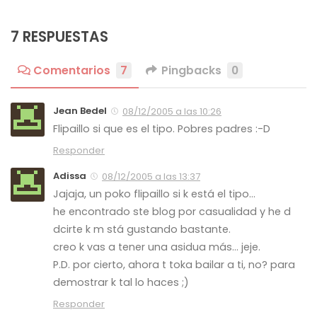
7 RESPUESTAS
Comentarios
7
Pingbacks
0
Jean Bedel
08/12/2005 a las 10:26
Flipaillo si que es el tipo. Pobres padres :-D
Responder
Adissa
08/12/2005 a las 13:37
Jajaja, un poko flipaillo si k está el tipo…
he encontrado ste blog por casualidad y he d
dcirte k m stá gustando bastante.
creo k vas a tener una asidua más… jeje.
P.D. por cierto, ahora t toka bailar a ti, no? para
demostrar k tal lo haces ;)
Responder