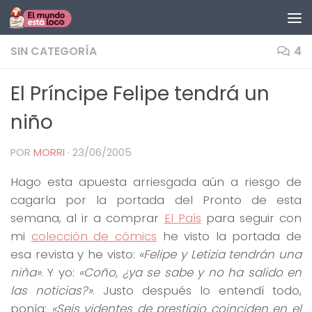
Saltar al contenido
SIN CATEGORÍA
4
El Príncipe Felipe tendrá un
niño
POR
MORRI
·
23/06/2005
Hago esta apuesta arriesgada aún a riesgo de
cagarla por la portada del Pronto de esta
semana, al ir a comprar
El País
para seguir con
mi
colección de cómics
he visto la portada de
esa revista y he visto:
«Felipe y Letizia tendrán una
niña»
. Y yo:
«Coño, ¿ya se sabe y no ha salido en
las noticias?»
. Justo después lo entendí todo,
ponía:
«Seis videntes de prestigio coinciden en el