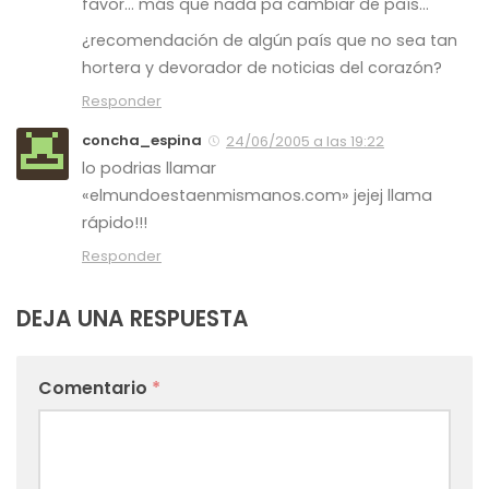
favor… más que nada pa cambiar de país…
¿recomendación de algún país que no sea tan
hortera y devorador de noticias del corazón?
Responder
concha_espina
24/06/2005 a las 19:22
lo podrias llamar
«elmundoestaenmismanos.com» jejej llama
rápido!!!
Responder
DEJA UNA RESPUESTA
Comentario
*