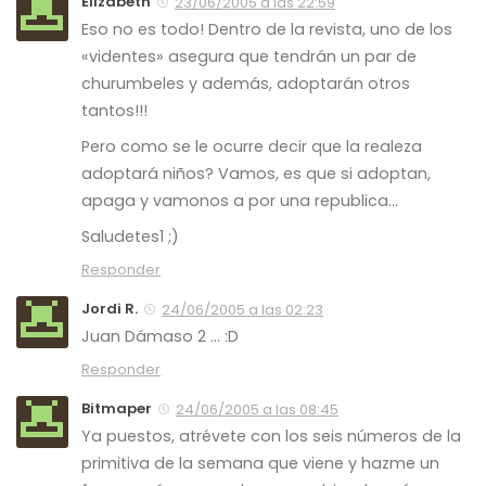
Elizabeth
23/06/2005 a las 22:59
Eso no es todo! Dentro de la revista, uno de los
«videntes» asegura que tendrán un par de
churumbeles y además, adoptarán otros
tantos!!!
Pero como se le ocurre decir que la realeza
adoptará niños? Vamos, es que si adoptan,
apaga y vamonos a por una republica…
Saludetes1 ;)
Responder
Jordi R.
24/06/2005 a las 02:23
Juan Dámaso 2 … :D
Responder
Bitmaper
24/06/2005 a las 08:45
Ya puestos, atrévete con los seis números de la
primitiva de la semana que viene y hazme un