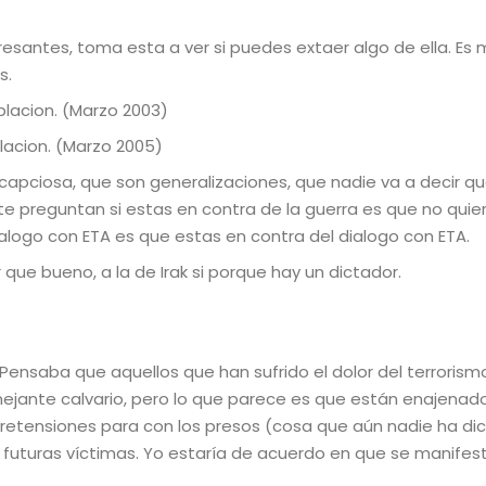
santes, toma esta a ver si puedes extaer algo de ella. Es mu
s.
blacion. (Marzo 2003)
lacion. (Marzo 2005)
capciosa, que son generalizaciones, que nadie va a decir q
 te preguntan si estas en contra de la guerra es que no quie
dialogo con ETA es que estas en contra del dialogo con ETA.
que bueno, a la de Irak si porque hay un dictador.
ensaba que aquellos que han sufrido el dolor del terrorism
ejante calvario, pero lo que parece es que están enajenad
retensiones para con los presos (cosa que aún nadie ha di
 futuras víctimas. Yo estaría de acuerdo en que se manifes