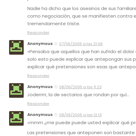
Nadie ha dicho que los asesinos de sus familiar
como negociación, que se manifiesten contra el
tremendamente triste.
Responder
Anonymous
07/06/2005 a las 21:08
«Pensaba que aquellos que han sufrido el dolor
solo esto puede explicar que antepongan sus
explicar qué pretensiones son esas que antepo
Responder
Anonymous
08/06/2005 a las 11:23
Joderrrrr, la de sectarios que rondan por quí…
Responder
Anonymous
08/06/2005 a las 12:13
«mmm ¿me puede puede usted explicar qué pre
Las pretensiones que anteponen son bastante 