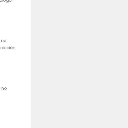
iálogo,
 me
ociación
o no