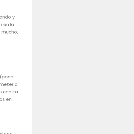
tando y
n en la
n mucho,
 (poca
e meter a
n contra
dos en