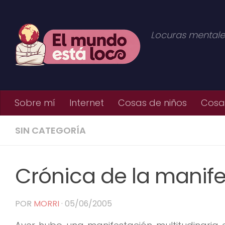
Saltar al contenido
Locuras mentale
Sobre mí
Internet
Cosas de niños
Cosas
SIN CATEGORÍA
Crónica de la manife
POR
MORRI
·
05/06/2005