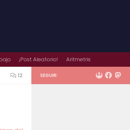
bajo
¡Post Aleatorio!
Aritmetris
12
SEGUIR: