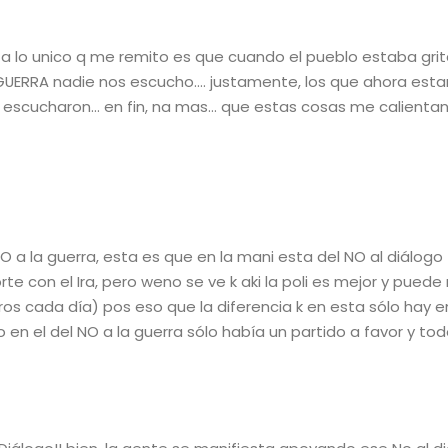
 lo unico q me remito es que cuando el pueblo estaba gri
 GUERRA nadie nos escucho…. justamente, los que ahora esta
 escucharon… en fin, na mas… que estas cosas me calienta
 a la guerra, esta es que en la mani esta del NO al diálogo
norte con el Ira, pero weno se ve k aki la poli es mejor y pued
os cada día) pos eso que la diferencia k en esta sólo hay e
 en el del NO a la guerra sólo había un partido a favor y to