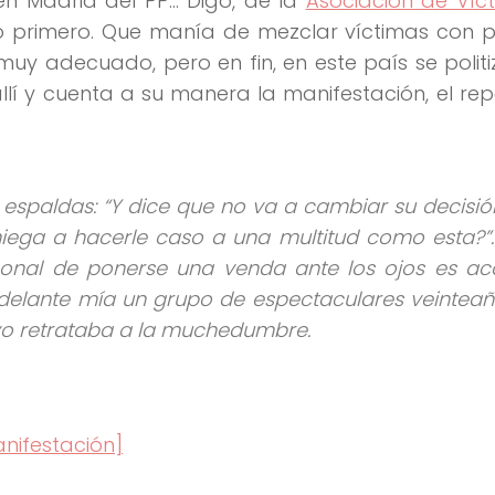
en Madrid del PP… Digo, de la
Asociación de Víc
o primero. Que manía de mezclar víctimas con po
muy adecuado, pero en fin, en este país se polit
llí y cuenta a su manera la manifestación, el rep
s espaldas: “Y dice que no va a cambiar su decisi
iega a hacerle caso a una multitud como esta?”.
nal de ponerse una venda ante los ojos es aco
delante mía un grupo de espectaculares veintea
 yo retrataba a la muchedumbre.
anifestación]