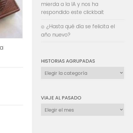
mierda a la IA y nos ha
respondido este clickbait
¿Hasta qué día se felicita el
año nuevo?
ra
HISTORIAS AGRUPADAS
Historias
agrupadas
VIAJE AL PASADO
Viaje
al
pasado