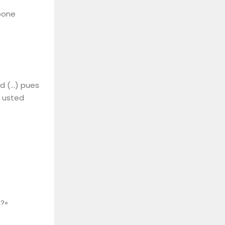
opone
ad (…) pues
 usted
?»