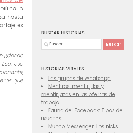
timas del
lítica, o
iza hasta
ortaje es
BUSCAR HISTORIAS
Buscar:
ón ¿desde
 Eso, eso
HISTORIAS VIRALES
jonante,
Los grupos de Whatsapp
ñeras que
Mentiras, mentirijillas y
mentirijazas en las ofertas de
trabajo
Fauna del Facebook: Tipos de
usuarios
Mundo Messenger: Los nicks