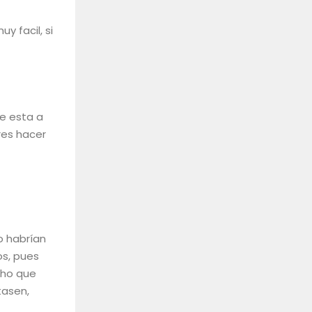
y facil, si
ue esta a
res hacer
o habrían
os, pues
cho que
tasen,