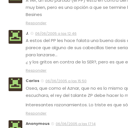
A ver, un sólo partido (el PP) está en contra de
muy bien, pero es una opción a que se termine la 
Besines
Responder
J.
06/06/2005 a las 12:46
A estos del PP les hace falata una buena dosis
parece que alguno de sus cabecillas tiene seria
para lanzarse…
¿ y los gritos en contra de la SER?, pero es que 
Responder
Carlos
06/06/2005 a las 15:50
Osea, que como el Aznar, que no es lo mismo q
escuchara, el rey del talante ZP debe hacer lo
Interesantes razonamientos. Lo triste es que só
Responder
Anonymous
06/06/2005 a las 17:14