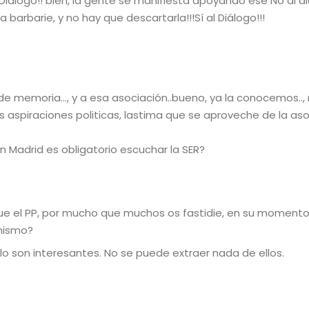
l Diálogo!! bien, la gente se manifiesta apoyando ese No al d
barbarie, y no hay que descartarla!!!Sí al Diálogo!!!
 de memoria…, y a esa asociación..bueno, ya la conocemos..,
s aspiraciones politicas, lastima que se aproveche de la as
en Madrid es obligatorio escuchar la SER?
ue el PP, por mucho que muchos os fastidie, en su moment
 mismo?
lo son interesantes. No se puede extraer nada de ellos.