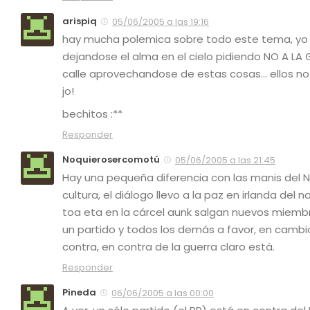
arispiq
05/06/2005 a las 19:16
hay mucha polemica sobre todo este tema, yo a
dejandose el alma en el cielo pidiendo NO A LA
calle aprovechandose de estas cosas… ellos no
jo!
bechitos :**
Responder
Noquierosercomotú
05/06/2005 a las 21:45
Hay una pequeña diferencia con las manis del NO
cultura, el diálogo llevo a la paz en irlanda del 
toa eta en la cárcel aunk salgan nuevos miembr
un partido y todos los demás a favor, en cambio
contra, en contra de la guerra claro está.
Responder
Pineda
06/06/2005 a las 00:00