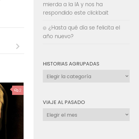
mierda a la IA y nos ha
respondido este clickbait
¿Hasta qué día se felicita el
año nuevo?
HISTORIAS AGRUPADAS
Historias
agrupadas
2
VIAJE AL PASADO
Viaje
al
pasado