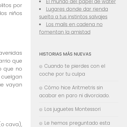
El mundo del papel de water
litos por
Lugares donde dar rienda
los niños
suelta a tus instintos salvajes
Los mails en cadena no
fomentan la amistad
 avenidas
HISTORIAS MÁS NUEVAS
arrio que
Cuando te pierdes con el
to que no
coche por tu culpa
 cuelgan
que vayan
Cómo hice Aritmetris sin
acabar en paro ni divorciado.
Los juguetes Montessori
Le hemos preguntado esta
(o cava),