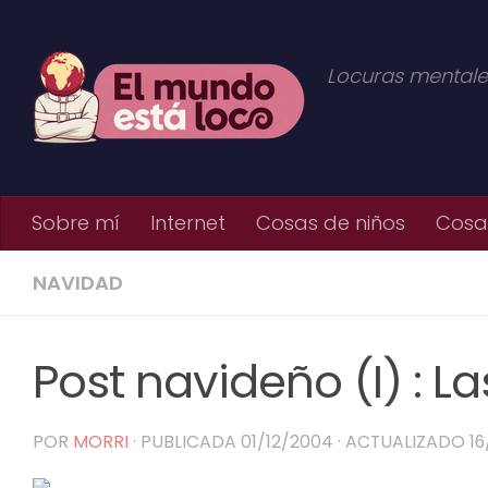
Saltar al contenido
Locuras mentale
Sobre mí
Internet
Cosas de niños
Cosas
NAVIDAD
Post navideño (I) : La
POR
MORRI
· PUBLICADA
01/12/2004
· ACTUALIZADO
16