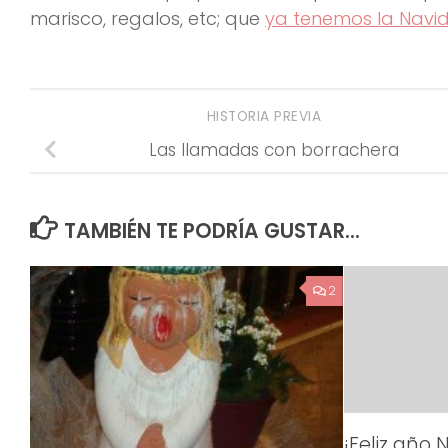
marisco, regalos, etc; que
ya tenemos la Navi
HISTORIA PREVIA
Las llamadas con borrachera
TAMBIÉN TE PODRÍA GUSTAR...
2
¡Feliz año 