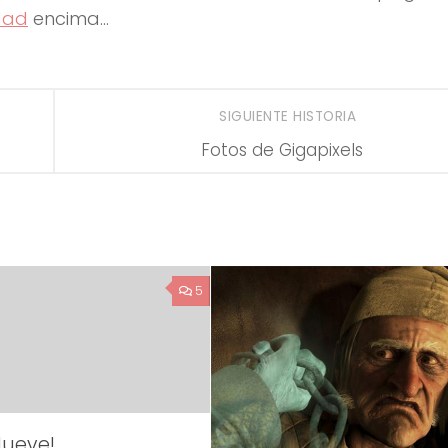
dad
encima…
SIGUIENTE HISTORIA
Fotos de Gigapixels
5
Nueve!