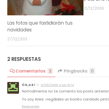
31/12/2008
Las fotos que fastidiarán tus
navidades
27/12/2013
2 RESPUESTAS
Comentarios
2
Pingbacks
0
O.k.,o.k.!
12/05/2005 a las 10:14
Normalmente no te comento los posts anteriores
Yo soy Aries:
«regálales un bonito candado pintad
Responder