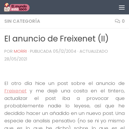
Saltar al contenido
SIN CATEGORÍA
0
El anuncio de Freixenet (II)
POR
MORRI
· PUBLICADA
05/12/2004
· ACTUALIZADO
28/05/2021
El otro día hice un post sobre el anuncio de
Freixenet
y me dejé una cosita en el tintero,
actualizar el post iba a provocar que
probablemente nadie lo leyese, así que he
decidido hacer un añadido en un nuevo post. Una
especie de analisis pensativo (no se ni yo mismo
que es lo que he dicho) sobre lo que es el