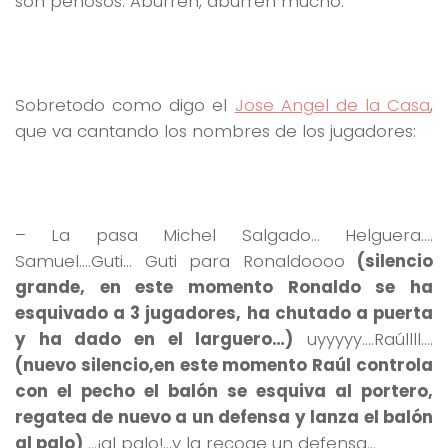
son penosos. Aburren, aburren mucho.
Sobretodo como digo el
Jose Angel de la Casa
,
que va cantando los nombres de los jugadores:
– La pasa Michel Salgado… Helguera….
Samuel….Guti… Guti para Ronaldoooo
(silencio
grande, en este momento Ronaldo se ha
esquivado a 3 jugadores, ha chutado a puerta
y ha dado en el larguero…)
uyyyyy….Raúllll….
(nuevo silencio,en este momento Raúl controla
con el pecho el balón se esquiva al portero,
regatea de nuevo a un defensa y lanza el balón
al palo)
…¡al palo!…y la recoge un defensa…