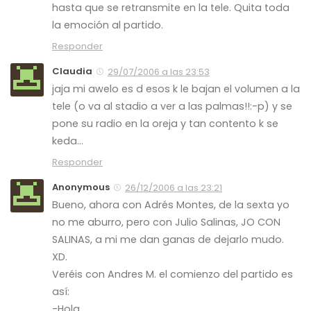
hasta que se retransmite en la tele. Quita toda
la emoción al partido.
Responder
Claudia
29/07/2006 a las 23:53
jaja mi awelo es d esos k le bajan el volumen a la
tele (o va al stadio a ver a las palmas!!:-p) y se
pone su radio en la oreja y tan contento k se
keda…
Responder
Anonymous
26/12/2006 a las 23:21
Bueno, ahora con Adrés Montes, de la sexta yo
no me aburro, pero con Julio Salinas, JO CON
SALINAS, a mi me dan ganas de dejarlo mudo.
XD.
Veréis con Andres M. el comienzo del partido es
así:
-Hola.