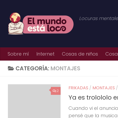
Saltar al contenido
Locuras mentale
Sobre mí
Internet
Cosas de niños
Cosas
CATEGORÍA:
MONTAJES
FRIKADAS
/
MONTAJES
2
Ya es trolololo e
Cuando vi el anuncio
pensé que la musica