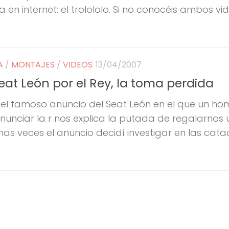
en internet: el trolololo. Si no conocéis ambos vi
A
/
MONTAJES
/
VIDEOS
13/04/2007
eat León por el Rey, la toma perdida
to el famoso anuncio del Seat León en el que un h
nciar la r nos explica la putada de regalarnos un
as veces el anuncio decidí investigar en las ca