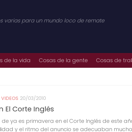
s varias para un mundo loco de remate
 de la vida
Cosas de la gente
Cosas de tra
/
VIDEOS
20/03/2010
n El Corte Inglés
 de ya es primavera en el Corte Inglés de este año
lidad y el ritmo del anuncio se adecuaban mucho