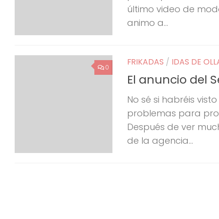
último video de moda 
animo a...
FRIKADAS
/
IDAS DE OLL
0
El anuncio del S
No sé si habréis vis
problemas para pronu
Después de ver much
de la agencia...