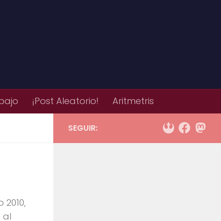
bajo
¡Post Aleatorio!
Aritmetris
SEGUIR:
 2010,
 al