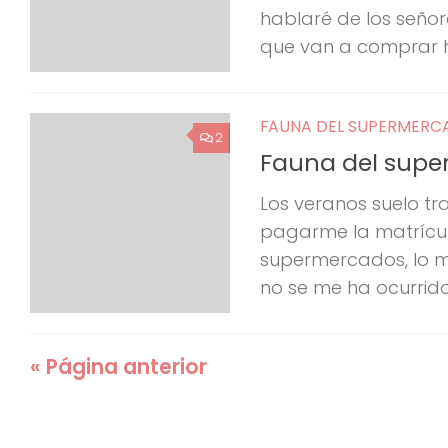
hablaré de los seño
que van a comprar h
FAUNA DEL SUPERMER
2
Fauna del super
Los veranos suelo tr
pagarme la matrícul
supermercados, lo má
no se me ha ocurrido
« Página anterior