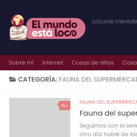
Saltar al contenido
Locuras mentale
Sobre mí
Internet
Cosas de niños
Cosas
CATEGORÍA:
FAUNA DEL SUPERMERC
FAUNA DEL SUPERMER
2
Fauna del super
Seguimos con la ser
otro día hablé de l