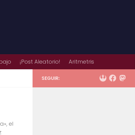
bajo
¡Post Aleatorio!
Aritmetris
SEGUIR:
», el
z