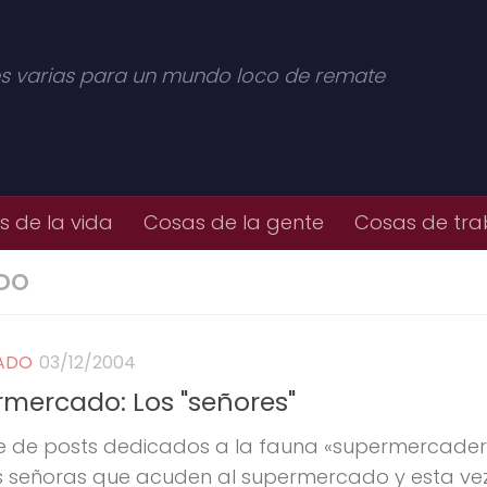
s varias para un mundo loco de remate
 de la vida
Cosas de la gente
Cosas de tra
ADO
CADO
03/12/2004
mercado: Los "señores"
ie de posts dedicados a la fauna «supermercadera
as señoras que acuden al supermercado y esta ve