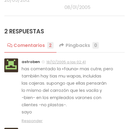
20/05/2012
08/01/2005
2 RESPUESTAS
Comentarios
2
Pingbacks
0
astroben
18/12/2005 a las 02:41
has comentado la «fauna» mas cutre, pero
también hay tias mu wapas, incluidas
las cajeras. supongo que ellas pensarán
lo mísmo del carrozón que les vacila y
-bien- en los empleados varones con
clientes -no plastas-.
sayo
Responder