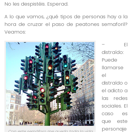
No les despistéis. Esperad.
A lo que vamos, ¿qué tipos de personas hay a la
hora de cruzar el paso de peatones semaforil?
Veamos:
– El
distraído:
Puede
llamarse
el
distraído o
el adicto a
las redes
sociales. El
caso es
que este
personaje
Con este semáforo me quedo toda la vida