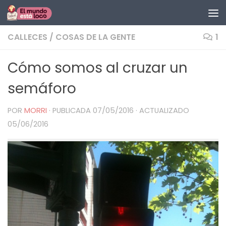
Saltar al contenido
CALLECES
/
COSAS DE LA GENTE
1
Cómo somos al cruzar un
semáforo
POR
MORRI
· PUBLICADA
07/05/2016
· ACTUALIZADO
05/06/2016