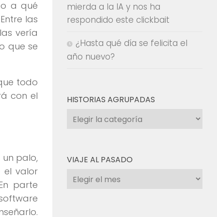
r o a qué
mierda a la IA y nos ha
Entre las
respondido este clickbait
las vería
¿Hasta qué día se felicita el
Lo que se
año nuevo?
 que todo
rá con el
HISTORIAS AGRUPADAS
Historias
agrupadas
 un palo,
VIAJE AL PASADO
el valor
Viaje
 En parte
al
software
pasado
nseñarlo.