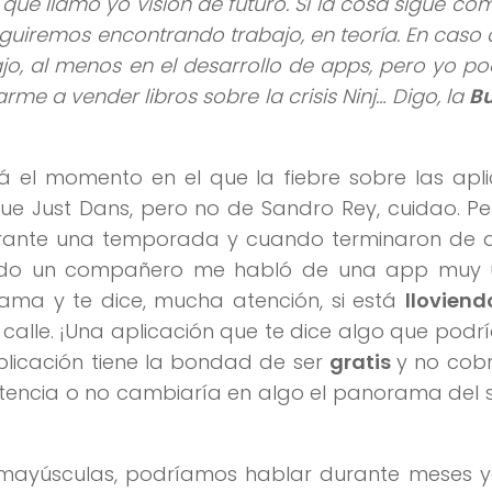
o que llamo yo visión de futuro. Si la cosa sigue co
guiremos encontrando trabajo, en teoría. En caso 
jo, al menos en el desarrollo de apps, pero yo po
arme a vender libros sobre la crisis Ninj… Digo, la
B
 el momento en el que la fiebre sobre las apli
que Just Dans, pero no de Sandro Rey, cuidao. P
urante una temporada y cuando terminaron de 
ando un compañero me habló de una app muy ú
lama y te dice, mucha atención, si está
lloviend
 calle. ¡Una aplicación que te dice algo que podr
plicación tiene la bondad de ser
gratis
y no cob
istencia o no cambiaría en algo el panorama del 
n mayúsculas, podríamos hablar durante meses y