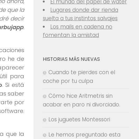
mo ahora,
El mundo del papel de water
de que la
Lugares donde dar rienda
dré decir
suelta a tus instintos salvajes
Los mails en cadena no
urbujapp
.
fomentan la amistad
caciones
ero he de
HISTORIAS MÁS NUEVAS
aparecer
Cuando te pierdes con el
til para
coche por tu culpa
o
. Si está
ías saber
Cómo hice Aritmetris sin
rarte por
acabar en paro ni divorciado.
software.
Los juguetes Montessori
a que la
Le hemos preguntado esta