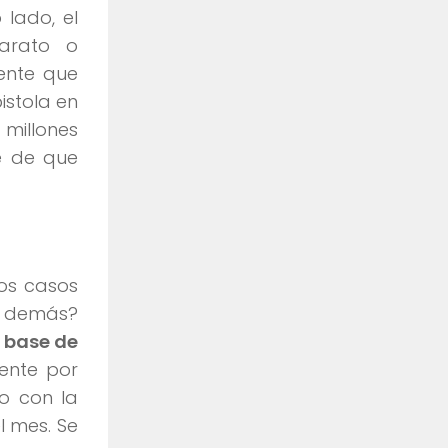
 lado, el
arato o
ente que
istola en
 millones
e de que
ios casos
s demás?
 base de
ente por
lo con la
l mes. Se