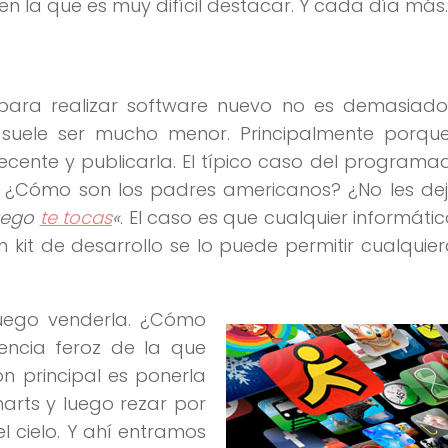
en la que es muy difícil destacar. Y cada día más.
para realizar software nuevo no es demasiado 
 suele ser mucho menor. Principalmente porque
cente y publicarla. El típico caso del programa
 ¿Cómo son los padres americanos? ¿No les dej
luego
te tocas
«
. El caso es que cualquier informáti
n kit de desarrollo se lo puede permitir cualquie
luego venderla. ¿Cómo
ncia feroz de la que
n principal es ponerla
arts y luego rezar por
l cielo. Y ahí entramos