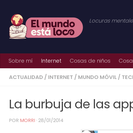
Saltar al contenido
Locuras mentale
Sobre mí
Internet
Cosas de niños
Cosas
ACTUALIDAD
/
INTERNET
/
MUNDO MÓVIL
/
TEC
La burbuja de las ap
POR
MORRI
·
28/01/2014