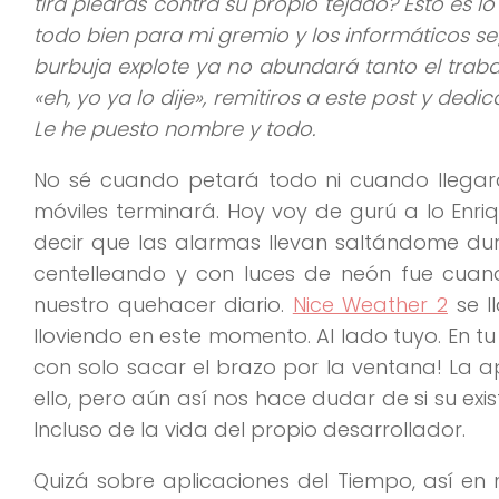
tira piedras contra su propio tejado? Esto es l
todo bien para mi gremio y los informáticos se
burbuja explote ya no abundará tanto el traba
«eh, yo ya lo dije»
, remitiros a este post y dedic
Le he puesto nombre y todo.
No sé cuando petará todo ni cuando llegará
móviles terminará. Hoy voy de gurú a lo Enri
decir que las alarmas llevan saltándome d
centelleando y con luces de neón fue cu
nuestro quehacer diario.
Nice Weather 2
se l
lloviendo en este momento. Al lado tuyo. En tu
con solo sacar el brazo por la ventana! La a
ello, pero aún así nos hace dudar de si su ex
Incluso de la vida del propio desarrollador.
Quizá sobre aplicaciones del Tiempo, así e