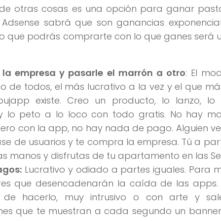
de otras cosas es una opción para ganar pasta.
 Adsense sabrá que son ganancias exponenciale
mo que podrás comprarte con lo que ganes será u
 la empresa y pasarle el marrón a otro
: El mo
o de todos, el más lucrativo a la vez y el que má
bujapp existe. Creo un producto, lo lanzo, lo
 y lo peto a lo loco con todo gratis. No hay m
ero con la app, no hay nada de pago. Alguien v
se de usuarios y te compra la empresa. Tú a part
las manos y disfrutas de tu apartamento en las Se
agos:
Lucrativo y odiado a partes iguales. Para 
ores que desencadenarán la caída de las apps.
de hacerlo, muy intrusivo o con arte y sal
ones que te muestran a cada segundo un banner