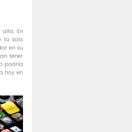
alta. En
 tú solo
dor en su
an tener
co podría
ra hoy en