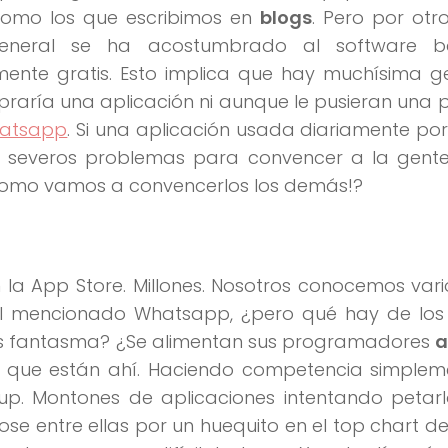
omo los que escribimos en
blogs
. Pero por otro
general se ha acostumbrado al software b
ente gratis. Esto implica que hay muchísima g
raría una aplicación ni aunque le pusieran una p
atsapp
. Si una aplicación usada diariamente por
ene severos problemas para convencer a la gent
¡como vamos a convencerlos los demás!?
 la App Store. Millones. Nosotros conocemos var
l mencionado Whatsapp, ¿pero qué hay de lo
s fantasma? ¿Se alimentan sus programadores
a
 que están ahí. Haciendo competencia simplem
tup. Montones de aplicaciones intentando petar
ose entre ellas por un huequito en el top chart de