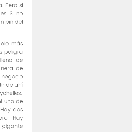
 Pero si
s. Si no
n pin del
delo más
s peligra
 lleno de
anera de
e negocio
ir de ahí
ychelles.
mí uno de
 Hay dos
ero. Hay
 gigante