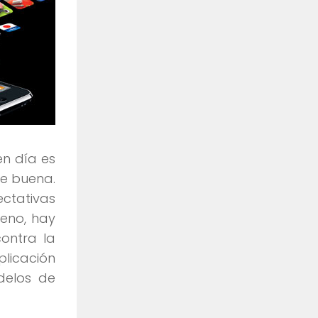
en día es
te buena.
ectativas
ueno, hay
ontra la
plicación
delos de