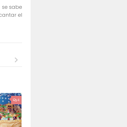
a se sabe
cantar el
4