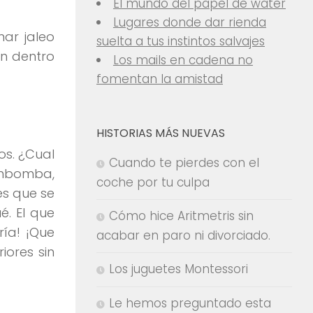
El mundo del papel de water
Lugares donde dar rienda
ar jaleo
suelta a tus instintos salvajes
en dentro
Los mails en cadena no
fomentan la amistad
HISTORIAS MÁS NUEVAS
os. ¿Cual
Cuando te pierdes con el
ambomba,
coche por tu culpa
es que se
é. El que
Cómo hice Aritmetris sin
ría! ¡Que
acabar en paro ni divorciado.
iores sin
Los juguetes Montessori
Le hemos preguntado esta