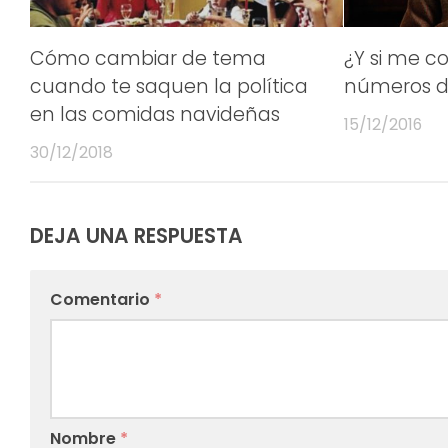
Cómo cambiar de tema
¿Y si me c
cuando te saquen la política
números de
en las comidas navideñas
15/12/2016
30/12/2018
DEJA UNA RESPUESTA
Comentario
*
Nombre
*