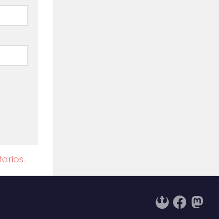
arios.