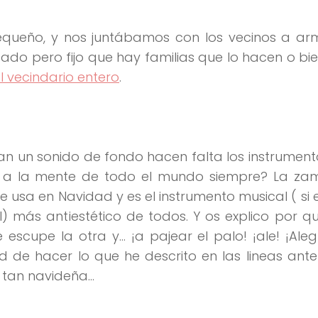
queño, y nos juntábamos con los vecinos a arm
do pero fijo que hay familias que lo hacen o bi
 vecindario entero
.
n un sonido de fondo hacen falta los instrument
ne a la mente de todo el mundo siempre? La z
se usa en Navidad y es el instrumento musical ( si 
 más antiestético de todos. Y os explico por qu
cupe la otra y… ¡a pajear el palo! ¡ale! ¡Aleg
de hacer lo que he descrito en las lineas anter
 tan navideña…