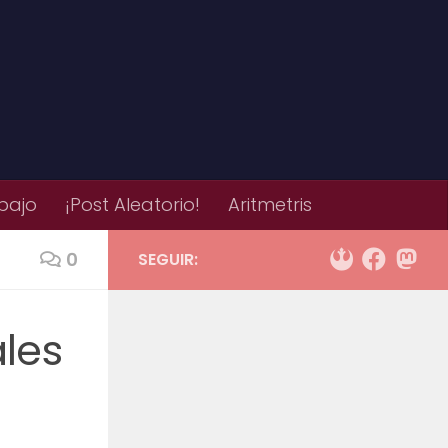
bajo
¡Post Aleatorio!
Aritmetris
0
SEGUIR:
ales