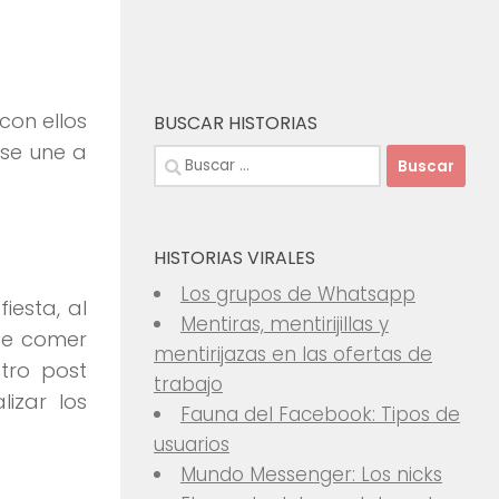
con ellos
BUSCAR HISTORIAS
 se une a
Buscar:
HISTORIAS VIRALES
Los grupos de Whatsapp
iesta, al
Mentiras, mentirijillas y
de comer
mentirijazas en las ofertas de
tro post
trabajo
izar los
Fauna del Facebook: Tipos de
usuarios
Mundo Messenger: Los nicks