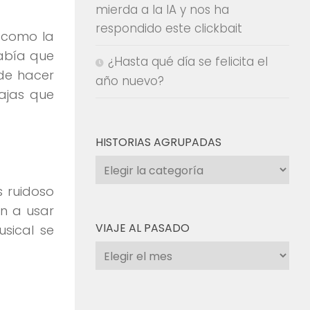
mierda a la IA y nos ha
respondido este clickbait
 como la
sabía que
¿Hasta qué día se felicita el
de hacer
año nuevo?
tajas que
HISTORIAS AGRUPADAS
Historias
agrupadas
 ruidoso
an a usar
VIAJE AL PASADO
usical se
Viaje
al
pasado