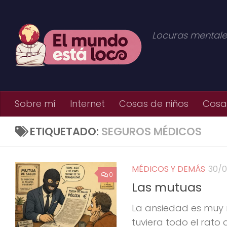
Saltar al contenido
Locuras mentale
Sobre mí
Internet
Cosas de niños
Cosas
ETIQUETADO:
SEGUROS MÉDICOS
MÉDICOS Y DEMÁS
30/
0
Las mutuas
La ansiedad es muy m
tuviera todo el rato