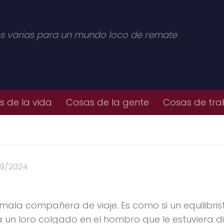
s varias para un mundo loco de remate
 de la vida
Cosas de la gente
Cosas de tra
09/2024
ala compañera de viaje. Es como si un equilibris
 a un loro colgado en el hombro que le estuviera d