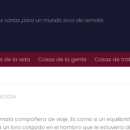
s varias para un mundo loco de remate
 de la vida
Cosas de la gente
Cosas de tra
09/2024
ala compañera de viaje. Es como si un equilibris
 a un loro colgado en el hombro que le estuviera d