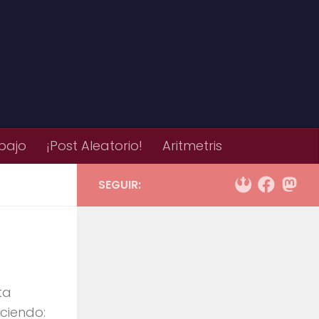
bajo
¡Post Aleatorio!
Aritmetris
SEGUIR:
ta
iciendo: