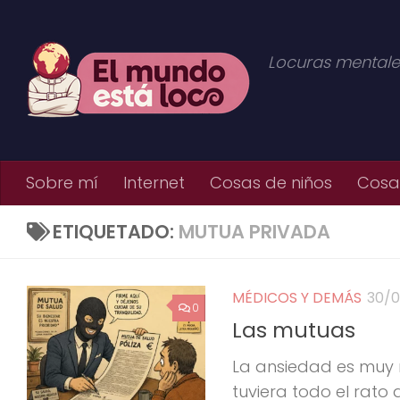
Saltar al contenido
Locuras mentale
Sobre mí
Internet
Cosas de niños
Cosas
ETIQUETADO:
MUTUA PRIVADA
MÉDICOS Y DEMÁS
30/
0
Las mutuas
La ansiedad es muy m
tuviera todo el rato