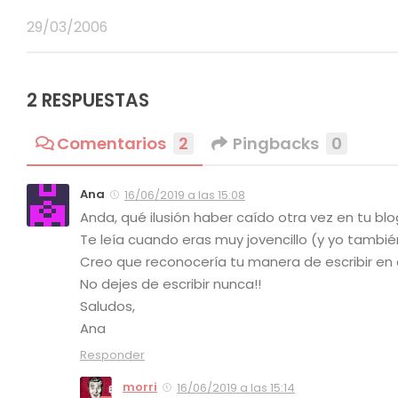
29/03/2006
2 RESPUESTAS
Comentarios
2
Pingbacks
0
Ana
16/06/2019 a las 15:08
Anda, qué ilusión haber caído otra vez en tu blo
Te leía cuando eras muy jovencillo (y yo tambi
Creo que reconocería tu manera de escribir en cu
No dejes de escribir nunca!!
Saludos,
Ana
Responder
morri
16/06/2019 a las 15:14