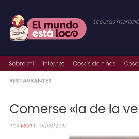
Saltar al contenido
Locuras mentale
Sobre mí
Internet
Cosas de niños
Cosas
RESTAURANTES
Comerse «la de la v
POR
MORRI
·
15/06/2019