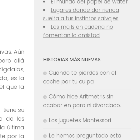
El mundo del papel de water
Lugares donde dar rienda
suelta a tus instintos salvajes
Los mails en cadena no
fomentan la amistad
avas. Aún
HISTORIAS MÁS NUEVAS
pero allá
mígdalas,
Cuando te pierdes con el
da, es la
coche por tu culpa
el que la
Cómo hice Aritmetris sin
acabar en paro ni divorciado.
 tiene su
o de los
Los juguetes Montessori
la última
Le hemos preguntado esta
te por la