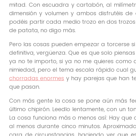
mitad. Con escuadra y cartabón, al milímet
dimensión y volumen y ambos disfrutéis de
podéis partir cada medio trozo en dos trozos m
de patata, no digo más.
Pero las cosas pueden empezar a torcerse si d
definitiva, vergüenza. Que es que solo piensas
ya no te importo, si ya no me quieres como
nimiedad, pero el tema escala rápido cual 
chorradas enormes
y hay parejas que han t
que pasan.
Con más gente la cosa se pone aún más fea.
último chipirón. Leedlo lentamente, con un ton
La cosa funciona más o menos así: Hay que dej
al menos durante cinco minutos. Aproximada
cara de circunstancias, haciendo ver que e