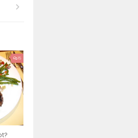
15
ot?