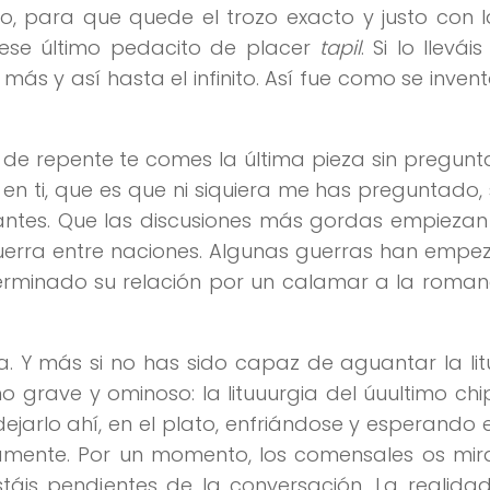
ro, para que quede el trozo exacto y justo con
 ese último pedacito de placer
tapil
. Si lo lleváis
ás y así hasta el infinito. Así fue como se invent
e repente te comes la última pieza sin preguntar
 en ti, que es que ni siquiera me has preguntado, 
 antes. Que las discusiones más gordas empieza
guerra entre naciones. Algunas guerras han emp
erminado su relación por un calamar a la roman
 Y más si no has sido capaz de aguantar la lit
o grave y ominoso: la lituuurgia del úuultimo chi
arlo ahí, en el plato, enfriándose y esperando el
mente. Por un momento, los comensales os mira
stáis pendientes de la conversación. La realid