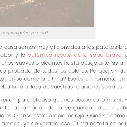
 coger alguien ya o no?
sta casa somos muy aficionados a las patatas br
sabor y la
auténtica receta de la salsa brava
; 
menos, suaves o picantes hasta desgajarte las a
s probado de todos los colores. Porque, sin du
¿quién se come la última? Ese es el momento en 
a la fortaleza de vuestras relaciones sociales.
hipirón, para el caso que nos ocupa es lo mismo –
ante la llamada «de la vergüenza» dice much
iales. O en vuestra propia pareja. Quien se come 
 el amor fluye de verdad, esa última patata se par