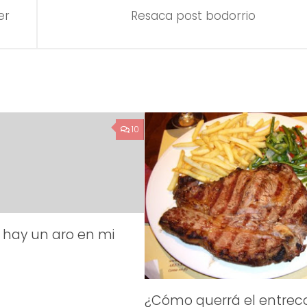
er
Resaca post bodorrio
10
 hay un aro en mi
¿Cómo querrá el entrec