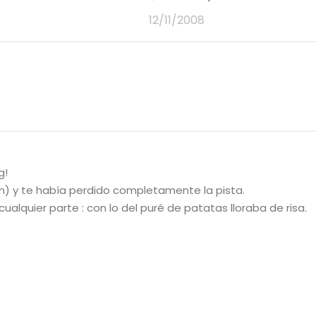
12/11/2008
g!
én) y te había perdido completamente la pista.
alquier parte : con lo del puré de patatas lloraba de risa.