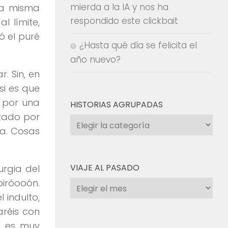
mierda a la IA y nos ha
 la misma
respondido este clickbait
 al límite,
ó el puré
¿Hasta qué día se felicita el
año nuevo?
. Sin, en
si es que
n por una
HISTORIAS AGRUPADAS
ezado por
Historias
a. Cosas
agrupadas
VIAJE AL PASADO
urgia del
piróooón.
Viaje
 indulto,
al
réis con
pasado
ad es muy