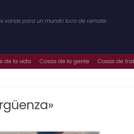
s varias para un mundo loco de remate
 de la vida
Cosas de la gente
Cosas de tra
ergüenza»