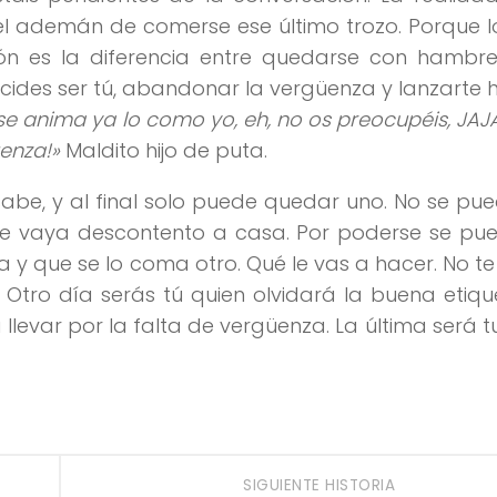
e el ademán de comerse ese último trozo. Porque l
irón es la diferencia entre quedarse con hambr
 decides ser tú, abandonar la vergüenza y lanzarte 
se anima ya lo como yo, eh, no os preocupéis, JAJA,
enza!»
Maldito hijo de puta.
be, y al final solo puede quedar uno. No se pue
se vaya descontento a casa. Por poderse se pue
 y que se lo coma otro. Qué le vas a hacer. No te
. Otro día serás tú quien olvidará la buena etiqu
evar por la falta de vergüenza. La última será tu
SIGUIENTE HISTORIA