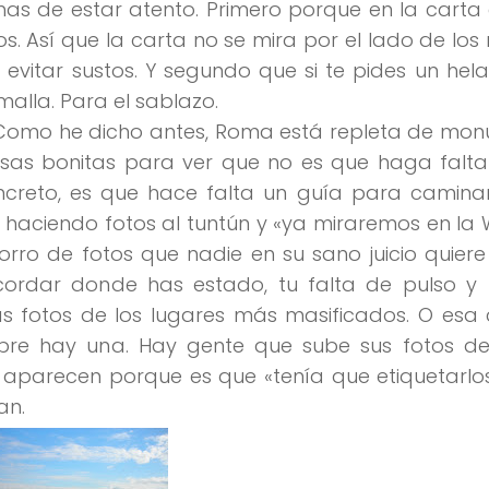
has de estar atento. Primero porque en la carta
s. Así que la carta no se mira por el lado de lo
a evitar sustos. Y segundo que si te pides un hel
alla. Para el sablazo.
 Como he dicho antes, Roma está repleta de mon
osas bonitas para ver que no es que haga falta
reto, es que hace falta un guía para caminar
 haciendo fotos al tuntún
y
«ya miraremos en la 
horro de fotos que nadie en su sano juicio quiere 
recordar donde has estado, tu falta de pulso y
 fotos de los lugares más masificados. O esa 
mpre hay una. Hay gente que sube sus fotos de 
aparecen porque es que
«tenía que etiquetarlo
an.