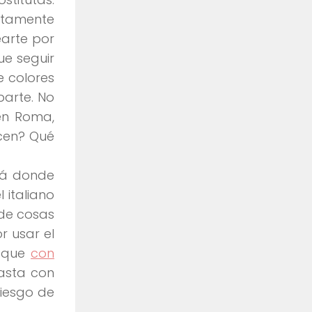
utamente
earte por
ue seguir
 colores
parte. No
en Roma,
cen? Qué
llá donde
 italiano
 de cosas
r usar el
a que
con
asta con
riesgo de