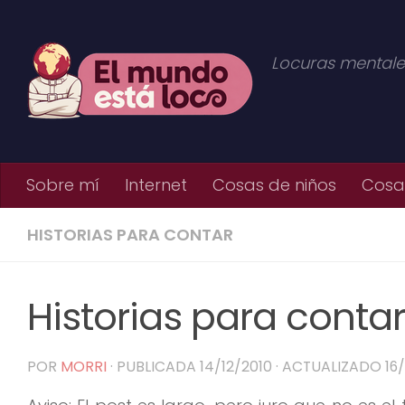
Saltar al contenido
Locuras mentale
Sobre mí
Internet
Cosas de niños
Cosas
HISTORIAS PARA CONTAR
Historias para contar
POR
MORRI
· PUBLICADA
14/12/2010
· ACTUALIZADO
16