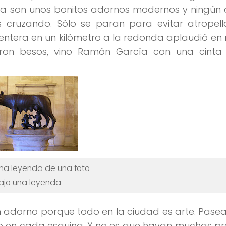
bra son unos bonitos adornos modernos y
ningún 
 cruzando. Sólo se paran para evitar atropella
 entera en un kilómetro a la redonda
aplaudió en
dieron besos, vino Ramón García con una cint
una leyenda de una foto
ajo una leyenda
un adorno porque
todo en la ciudad es arte
. Pasea
 en cada esquina. Y no es que hayan muchas pro