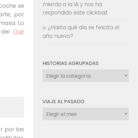
mierda a la IA y nos ha
coche se
respondido este clickbait
rte, por
 masa
. Lo
¿Hasta qué día se felicita el
a del
Qué
año nuevo?
HISTORIAS AGRUPADAS
Historias
agrupadas
VIAJE AL PASADO
Viaje
al
pasado
r por las
stitutas.