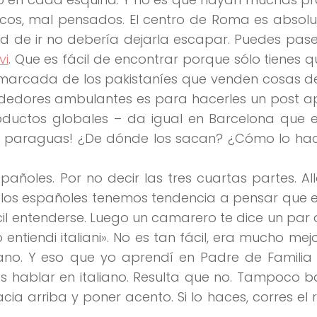
cos, mal pensados. El centro de Roma es
absol
d de ir no debería dejarla escapar. Puedes pas
vi
. Que es fácil de encontrar porque sólo tienes q
 marcada de los pakistaníes
que venden cosas de
ndedores ambulantes es para hacerles un post a
ductos globales – da igual en Barcelona que 
 paraguas!
¿De dónde los sacan? ¿Cómo lo ha
spañoles
. Por no decir las tres cuartas partes. A
los españoles tenemos tendencia a pensar que el
cil entenderse
. Luego un camarero te dice un par
 entiendi italiani»
. No es tan fácil, era mucho mejo
liano. Y eso que yo aprendí en Padre de Famili
 hablar en italiano. Resulta que no. Tampoco b
acia arriba y poner acento. Si lo haces, corres el 