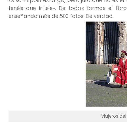
Aviso:
El post es largo, pero juro que no es e
tenéis que ir jeje». De todas formas el lib
enseñando más de 500 fotos. De verdad.
Viajeros del