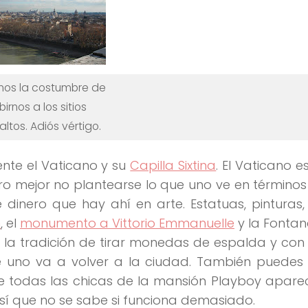
os la costumbre de
birnos a los sitios
ltos. Adiós vértigo.
ente el Vaticano y su
Capilla Sixtina
. El Vaticano e
ero mejor no plantearse lo que uno ve en término
 dinero
que hay ahí en arte. Estatuas, pinturas,
n
, el
monumento a Vittorio Emmanuelle
y la Fontana
tá la tradición de tirar monedas de espalda y co
ue uno
va a volver a la ciudad
. También puedes 
e todas las chicas de la mansión Playboy apare
Así que no se sabe si funciona demasiado.