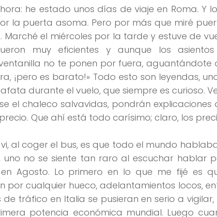
ahora: he estado
unos días de viaje en Roma
. Y 
 por la puerta asoma. Pero por más que miré puer
Marché el miércoles por la tarde y estuve de vue
Fueron muy eficientes y aunque los asiento
ventanilla
no te ponen por fuera
, aguantándote 
ra, ¡pero es barato!»
Todo esto son leyendas, un
zafata durante el vuelo, que siempre es curioso.
V
rse el chaleco salvavidas, pondrán explicacione
ecio. Que ahí está todo carísimo; claro, los prec
vi, al coger el bus, es que todo el mundo hablaba 
, uno no se siente tan raro al escuchar hablar 
 en Agosto
. Lo primero en lo que me fijé es q
n por cualquier hueco, adelantamientos locos, e
 de tráfico en Italia se pusieran en serio a vigilar
primera potencia económica mundial. Luego cua