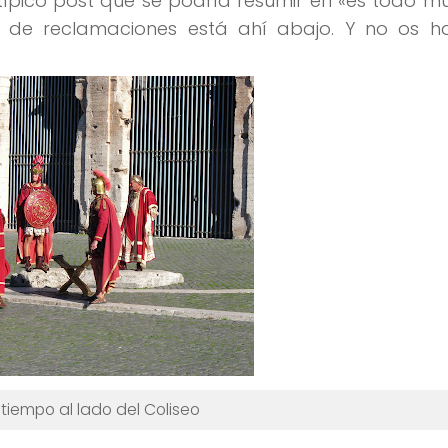
l típico post que se podría resumir en «es todo m
ro de reclamaciones está ahí abajo. Y no os ha
 tiempo al lado del Coliseo