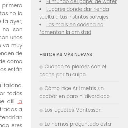
El mundo del papel de water
lo primero
Lugares donde dar rienda
tas no lo
suelta a tus instintos salvajes
lta ayer,
Los mails en cadena no
s no son
fomentan la amistad
con unos
o va muy
enden de
HISTORIAS MÁS NUEVAS
s de como
Cuando te pierdes con el
ios están
coche por tu culpa
italiano.
Cómo hice Aritmetris sin
por todos
acabar en paro ni divorciado.
ue allí
la
ntradas a
Los juguetes Montessori
, tendrían
Le hemos preguntado esta
ndo eres