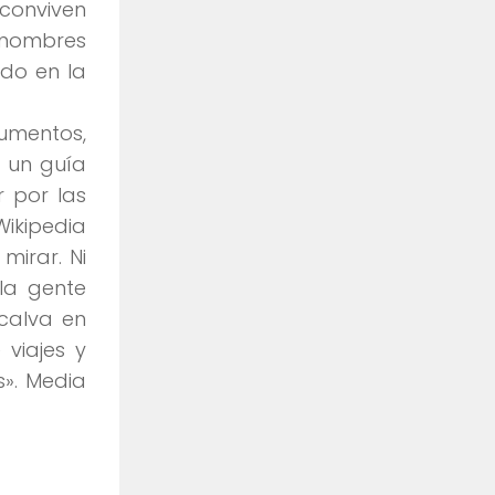
 conviven
s nombres
ado en la
umentos,
 un guía
 por las
Wikipedia
mirar. Ni
 la gente
calva en
viajes y
s»
. Media