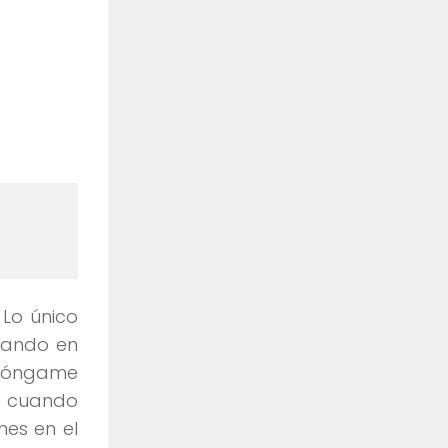
 Lo único
ando en
póngame
 y cuando
mes en el