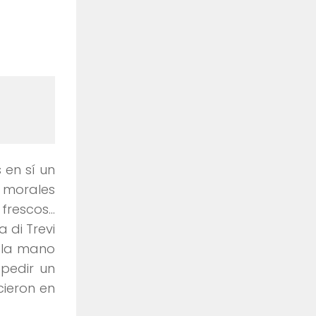
s en sí un
s morales
 frescos…
 di Trevi
n la mano
pedir un
cieron en