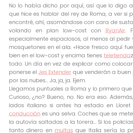
No lo había dicho por aquí, así que lo digo 
que hice es hablar del rey de Roma, a ver si
encontré, ahí, asomándose con cara de susto. 
volando en plan low-cost con
RyanAir
. 
especialmente espaciosos, al menos al pedir 
mosquetones en el ala.
«Hace fresco aquí fue
bien en el low-cost y encima tienes
teletienda
todo
. Un día en vez de explicar como coloca
ponerse el
Jes Extender
que venderán a buen pr
por las nubes… Ja, ja, ja. Ejem.
Llegamos
puntuales a Roma
y lo primero que 
Curioso, ¿no? Bueno, no. No era eso. Además
lados italiano si antes ha estado
en Lloret
conducción
es una selva. Coches que se mete
la autovía saltadas a la torera… Si los policías
tanto dinero en
multas
que Italia sería la 