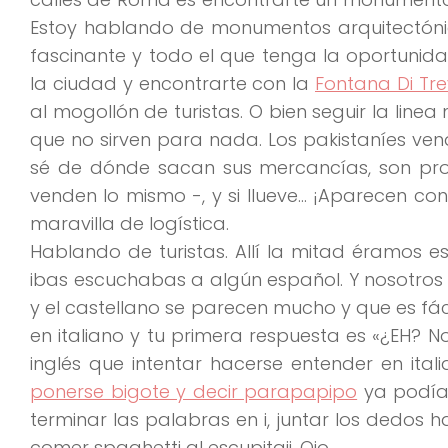
Estoy hablando de monumentos arquitectóni
fascinante
y todo el que tenga la oportunida
la ciudad y encontrarte con la
Fontana Di Tre
al mogollón de turistas. O bien seguir la
linea
que no sirven para nada. Los pakistaníes ve
sé de dónde sacan sus mercancías, son pro
venden lo mismo -, y si llueve…
¡Aparecen con
maravilla de logística.
Hablando de turistas. Allí la mitad
éramos e
ibas escuchabas a algún español. Y nosotros 
y el castellano se parecen mucho y que es
fá
en italiano y tu primera respuesta es
«¿EH? No
inglés que intentar hacerse entender en ita
ponerse bigote y decir parapapipo
ya podías
terminar las palabras en i, juntar los dedos h
comer
spaghetti al escupitaji
. Ojo.