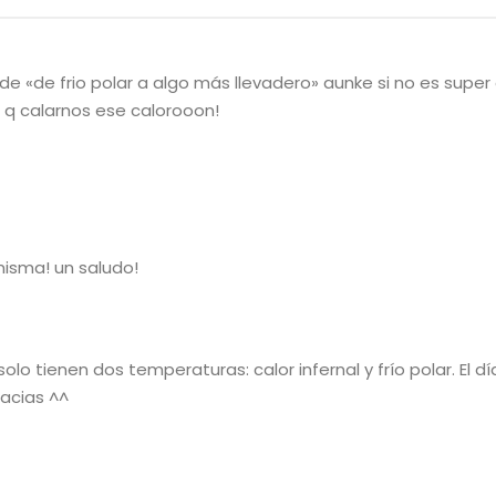
 de «de frio polar a algo más llevadero» aunke si no es super 
q calarnos ese calorooon!
misma! un saludo!
lo tienen dos temperaturas: calor infernal y frío polar. El d
racias ^^