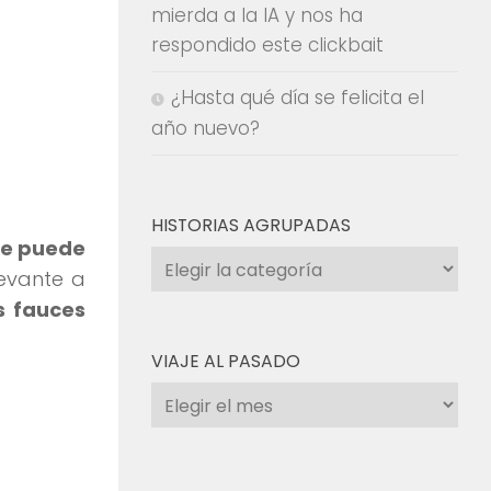
mierda a la IA y nos ha
respondido este clickbait
¿Hasta qué día se felicita el
año nuevo?
HISTORIAS AGRUPADAS
e puede
Historias
levante a
agrupadas
s fauces
VIAJE AL PASADO
Viaje
al
pasado