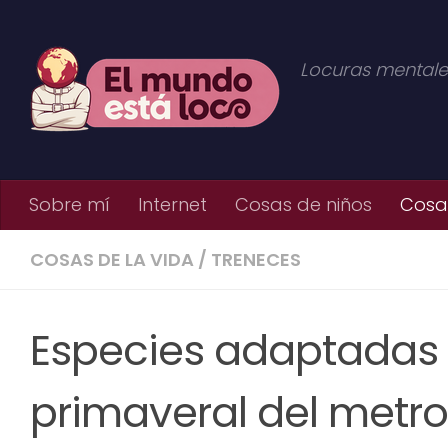
Saltar al contenido
Locuras mentale
Sobre mí
Internet
Cosas de niños
Cosas
COSAS DE LA VIDA
/
TRENECES
Especies adaptadas 
primaveral del metro