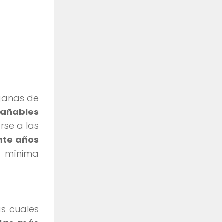
 ganas de
rañables
rse a las
nte años
s mínima
s cuales