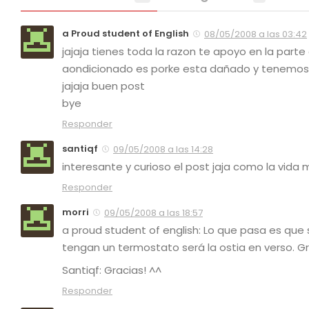
a Proud student of English
08/05/2008 a las 03:42
jajaja tienes toda la razon te apoyo en la parte
aondicionado es porke esta dañado y tenemos 
jajaja buen post
bye
Responder
santiqf
09/05/2008 a las 14:28
interesante y curioso el post jaja como la vida 
Responder
morri
09/05/2008 a las 18:57
a proud student of english: Lo que pasa es que so
tengan un termostato será la ostia en verso. G
Santiqf: Gracias! ^^
Responder