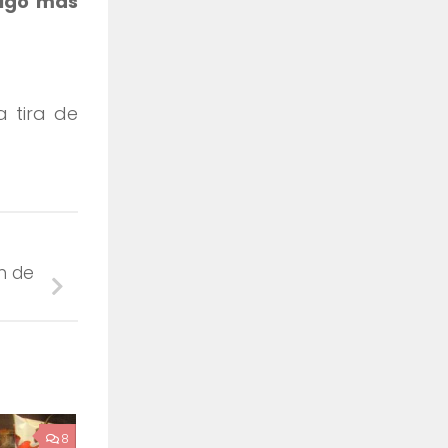
algo más
 tira de
n de
8