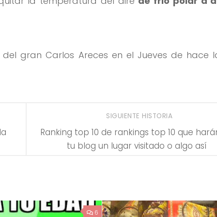
quitar la temperatura del aire
de frio polar a 
del gran Carlos Areces en el Jueves de hace la
SIGUIENTE HISTORIA
la
Ranking top 10 de rankings top 10 que hará
tu blog un lugar visitado o algo así
6