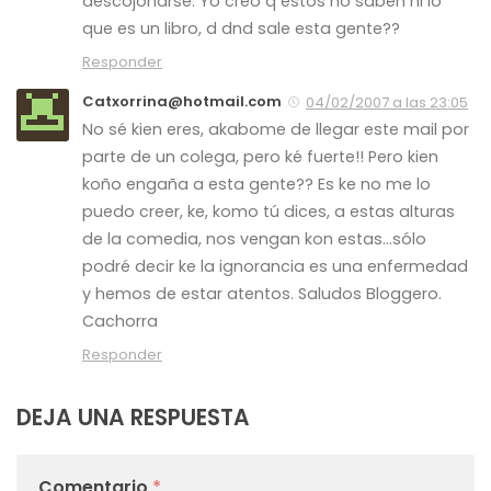
descojonarse. Yo creo q estos no saben ni lo
que es un libro, d dnd sale esta gente??
Responder
Catxorrina@hotmail.com
04/02/2007 a las 23:05
No sé kien eres, akabome de llegar este mail por
parte de un colega, pero ké fuerte!! Pero kien
koño engaña a esta gente?? Es ke no me lo
puedo creer, ke, komo tú dices, a estas alturas
de la comedia, nos vengan kon estas…sólo
podré decir ke la ignorancia es una enfermedad
y hemos de estar atentos. Saludos Bloggero.
Cachorra
Responder
DEJA UNA RESPUESTA
Comentario
*