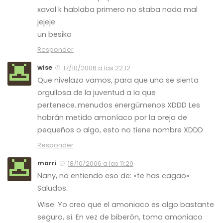
xaval k hablaba primero no staba nada mal
jejeje
un besiko
Responder
wise
17/10/2006 a las 22:12
Que nivelazo vamos, para que una se sienta
orgullosa de la juventud a la que
pertenece..menudos energúmenos XDDD Les
habrán metido amoníaco por la oreja de
pequeños o algo, esto no tiene nombre XDDD
Responder
morri
18/10/2006 a las 11:29
Nany, no entiendo eso de: «te has cagao»
Saludos.
Wise: Yo creo que el amoniaco es algo bastante
seguro, sí. En vez de biberón, toma amoniaco