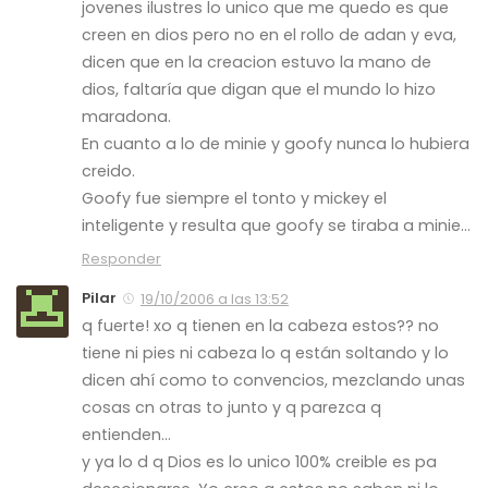
jovenes ilustres lo unico que me quedo es que
creen en dios pero no en el rollo de adan y eva,
dicen que en la creacion estuvo la mano de
dios, faltaría que digan que el mundo lo hizo
maradona.
En cuanto a lo de minie y goofy nunca lo hubiera
creido.
Goofy fue siempre el tonto y mickey el
inteligente y resulta que goofy se tiraba a minie…
Responder
Pilar
19/10/2006 a las 13:52
q fuerte! xo q tienen en la cabeza estos?? no
tiene ni pies ni cabeza lo q están soltando y lo
dicen ahí como to convencios, mezclando unas
cosas cn otras to junto y q parezca q
entienden…
y ya lo d q Dios es lo unico 100% creible es pa