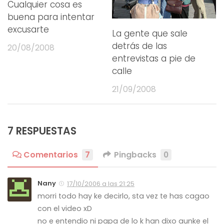
Cualquier cosa es
buena para intentar
excusarte
La gente que sale
detrás de las
20/08/2008
entrevistas a pie de
calle
21/09/2008
7 RESPUESTAS
Comentarios
7
Pingbacks
0
Nany
17/10/2006 a las 21:25
morri todo hay ke decirlo, sta vez te has cagao
con el video xD
no e entendio ni papa de lo k han dixo aunke el