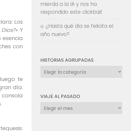
mierda a la IA y nos ha
respondido este clickbait
lara: Los
¿Hasta qué día se felicita el
 Dios?»
Y
año nuevo?
 esencia
uches con
HISTORIAS AGRUPADAS
Historias
agrupadas
 luego te
gran día.
 consola
VIAJE AL PASADO
.
Viaje
al
pasado
tequesis.