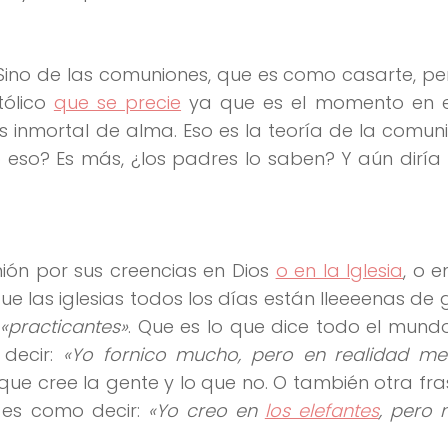
 Sino de las comuniones, que es como casarte, pe
tólico
que se precie
ya que es el momento en e
s inmortal de alma. Eso es la teoría de la comuni
 eso? Es más, ¿los padres lo saben? Y aún diría
ión por sus creencias en Dios
o en la Iglesia
, o 
ue las iglesias todos los días están lleeeenas de g
y
«practicantes»
. Que es lo que dice todo el mund
 decir:
«Yo fornico mucho, pero en realidad m
que cree la gente y lo que no. O también otra fras
 es como decir:
«Yo creo en
los elefantes
, pero 