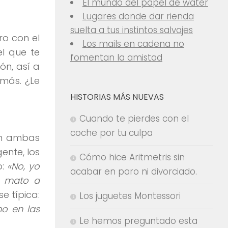
El mundo del papel de water
Lugares donde dar rienda
suelta a tus instintos salvajes
ro con el
Los mails en cadena no
l que te
fomentan la amistad
ón, así a
 más. ¿Le
HISTORIAS MÁS NUEVAS
Cuando te pierdes con el
coche por tu culpa
en ambas
ente, los
Cómo hice Aritmetris sin
o:
«No, yo
acabar en paro ni divorciado.
e mato a
e típica:
Los juguetes Montessori
no en las
Le hemos preguntado esta