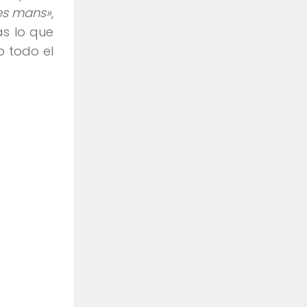
es mans»
,
as lo que
o todo el