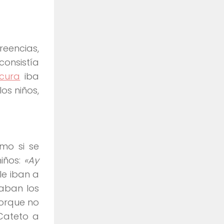
reencias,
consistía
 cura
iba
os niños,
mo si se
niños:
«Ay
 le iban a
taban los
Porque no
 Cateto a