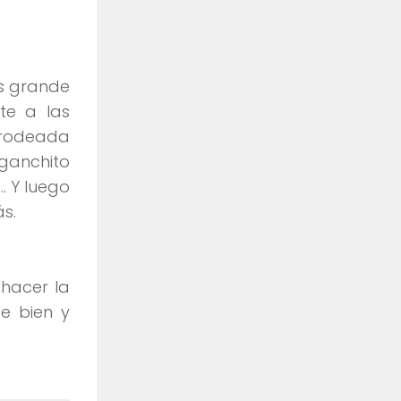
ás grande
te a las
a rodeada
ganchito
… Y luego
s.
 hacer la
e bien y