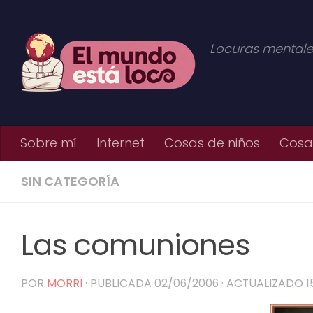
Saltar al contenido
Locuras mentale
Sobre mí
Internet
Cosas de niños
Cosas
SIN CATEGORÍA
Las comuniones
POR
MORRI
· PUBLICADA
02/06/2006
· ACTUALIZADO
1