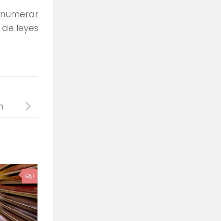
 enumerar
 de leyes
n
1