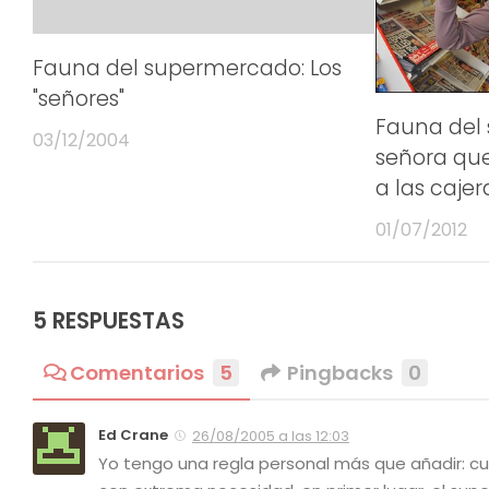
Fauna del supermercado: Los
"señores"
Fauna del
03/12/2004
señora que
a las cajer
01/07/2012
5 RESPUESTAS
Comentarios
5
Pingbacks
0
Ed Crane
26/08/2005 a las 12:03
Yo tengo una regla personal más que añadir: 