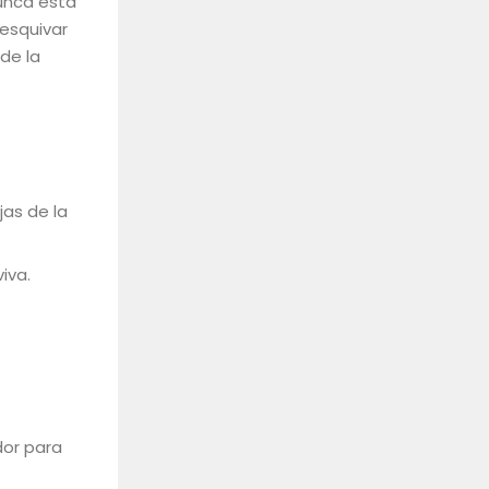
nunca está
esquivar
 de la
jas de la
iva.
dor para