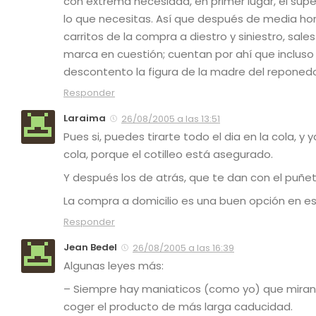
con extrema necesidad, en primer lugar, el sup
lo que necesitas. Así que después de media h
carritos de la compra a diestro y siniestro, sal
marca en cuestión; cuentan por ahí que inclus
descontento la figura de la madre del repone
Responder
Laraima
26/08/2005 a las 13:51
Pues si, puedes tirarte todo el dia en la cola, y
cola, porque el cotilleo está asegurado.
Y después los de atrás, que te dan con el puñeter
La compra a domicilio es una buen opción en e
Responder
Jean Bedel
26/08/2005 a las 16:39
Algunas leyes más:
– Siempre hay maniaticos (como yo) que miran
coger el producto de más larga caducidad.