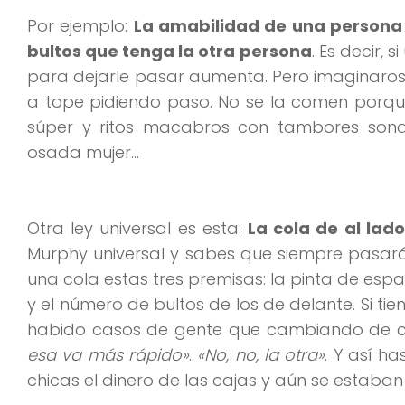
Por ejemplo:
La amabilidad de una persona 
bultos que tenga la otra persona
. Es decir,
para dejarle pasar aumenta. Pero imaginaro
a tope pidiendo paso. No se la comen porqu
súper y ritos macabros con tambores sona
osada mujer…
Otra ley universal es esta:
La cola de al lad
Murphy universal y sabes que siempre pasará
una cola estas tres premisas: la pinta de esp
y el número de bultos de los de delante. Si ti
habido casos de gente que cambiando de co
esa va más rápido»
.
«No, no, la otra»
. Y así h
chicas el dinero de las cajas y aún se estaba