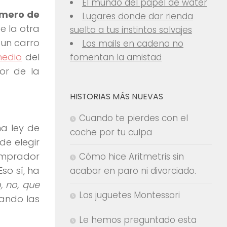
El mundo del papel de water
úmero de
Lugares donde dar rienda
e la otra
suelta a tus instintos salvajes
un carro
Los mails en cadena no
medio
del
fomentan la amistad
or de la
HISTORIAS MÁS NUEVAS
Cuando te pierdes con el
na ley de
coche por tu culpa
de elegir
comprador
Cómo hice Aritmetris sin
so sí, ha
acabar en paro ni divorciado.
, no, que
Los juguetes Montessori
tando las
Le hemos preguntado esta