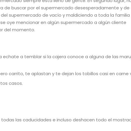
ermercado siempre está lleno de gente. En segundo lugar, 
ora de buscar por el supermercado desesperadamente y de 
es del supermercado de vacío y maldiciendo a toda la familia
o se oye mencionar en algún supermercado a algún cliente
dor del momento.
 ya echate a temblar si la cajera conoce a alguna de las maru
o carrito, te aplastan y te dejan los tobillos casi en carne v
stos casos.
 todas las caducidades e incluso deshacen todo el mostra