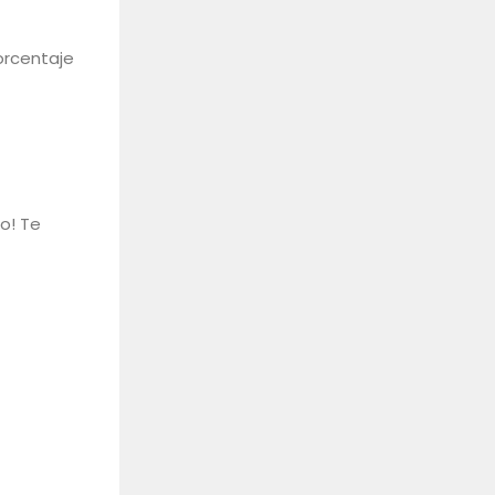
orcentaje
to! Te