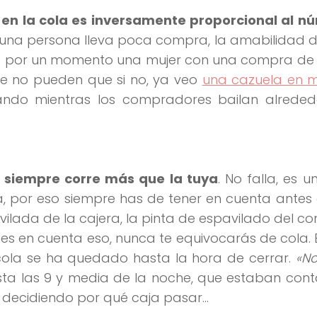
en la cola es inversamente proporcional al n
 si una persona lleva poca compra, la amabilidad d
s por un momento una mujer con una compra de 
e no pueden que si no, ya veo
una cazuela en 
ndo mientras los compradores bailan alreded
o siempre corre más que la tuya
. No falla, es u
, por eso siempre has de tener en cuenta antes 
avilada de la cajera, la pinta de espavilado del 
enes en cuenta eso, nunca te equivocarás de cola. E
la se ha quedado hasta la hora de cerrar.
«No
asta las 9 y media de la noche, que estaban con
n decidiendo por qué caja pasar…