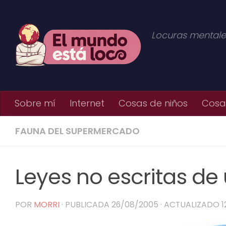
Saltar al contenido
Locuras mentale
Sobre mí
Internet
Cosas de niños
Cosas
FAUNA DEL SUPERMERCADO
Leyes no escritas d
POR
MORRI
· PUBLICADA
26/08/2005
· ACTUALIZADO
1