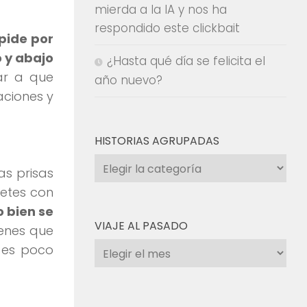
mierda a la IA y nos ha
respondido este clickbait
pide por
o y abajo
¿Hasta qué día se felicita el
ar a que
año nuevo?
aciones y
HISTORIAS AGRUPADAS
Historias
as prisas
agrupadas
cetes con
o bien se
VIAJE AL PASADO
ienes que
Viaje
a es poco
al
pasado