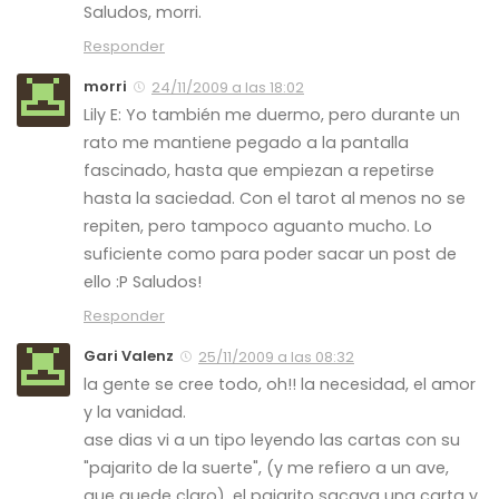
Saludos, morri.
Responder
morri
24/11/2009 a las 18:02
Lily E: Yo también me duermo, pero durante un
rato me mantiene pegado a la pantalla
fascinado, hasta que empiezan a repetirse
hasta la saciedad. Con el tarot al menos no se
repiten, pero tampoco aguanto mucho. Lo
suficiente como para poder sacar un post de
ello :P Saludos!
Responder
Gari Valenz
25/11/2009 a las 08:32
la gente se cree todo, oh!! la necesidad, el amor
y la vanidad.
ase dias vi a un tipo leyendo las cartas con su
"pajarito de la suerte", (y me refiero a un ave,
que quede claro). el pajarito sacava una carta y