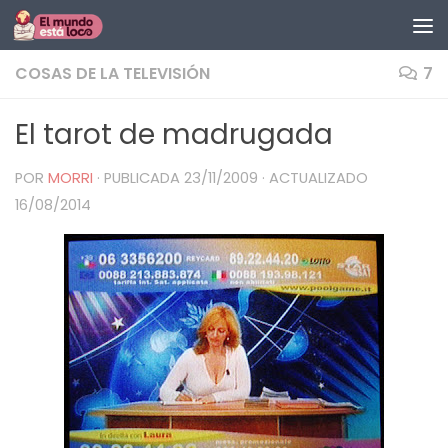
Saltar al contenido
COSAS DE LA TELEVISIÓN
7
El tarot de madrugada
POR
MORRI
· PUBLICADA
23/11/2009
· ACTUALIZADO
16/08/2014