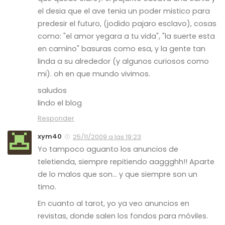
el desia que el ave tenia un poder mistico para
predesir el futuro, (jodido pajaro esclavo), cosas
como: "el amor yegara a tu vida", "la suerte esta
en camino" basuras como esa, y la gente tan
linda a su alrededor (y algunos curiosos como
mi). oh en que mundo vivimos.
saludos
lindo el blog
Responder
xym40
25/11/2009 a las 19:23
Yo tampoco aguanto los anuncios de
teletienda, siempre repitiendo aaggghh!! Aparte
de lo malos que son… y que siempre son un
timo.
En cuanto al tarot, yo ya veo anuncios en
revistas, donde salen los fondos para móviles.