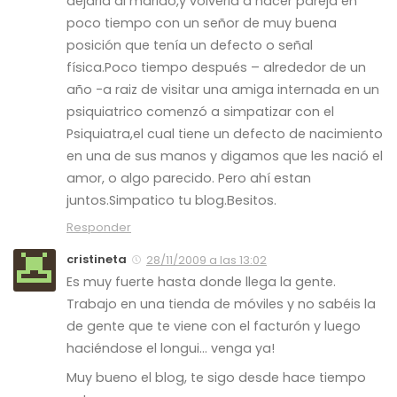
dejaria al marido,y volveria a hacer pareja en
poco tiempo con un señor de muy buena
posición que tenía un defecto o señal
física.Poco tiempo después – alrededor de un
año -a raiz de visitar una amiga internada en un
psiquiatrico comenzó a simpatizar con el
Psiquiatra,el cual tiene un defecto de nacimiento
en una de sus manos y digamos que les nació el
amor, o algo parecido. Pero ahí estan
juntos.Simpatico tu blog.Besitos.
Responder
cristineta
28/11/2009 a las 13:02
Es muy fuerte hasta donde llega la gente.
Trabajo en una tienda de móviles y no sabéis la
de gente que te viene con el facturón y luego
haciéndose el longui… venga ya!
Muy bueno el blog, te sigo desde hace tiempo