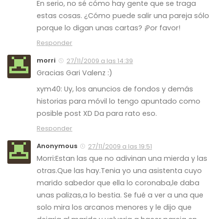
En serio, no sé cómo hay gente que se traga
estas cosas. ¿Cómo puede salir una pareja sólo
porque lo digan unas cartas? ¡Por favor!
Responder
morri
27/11/2009 a las 14:39
Gracias Gari Valenz :)
xym40: Uy, los anuncios de fondos y demás
historias para móvil lo tengo apuntado como
posible post XD Da para rato eso.
Responder
Anonymous
27/11/2009 a las 19:51
Morri:Estan las que no adivinan una mierda y las
otras.Que las hay.Tenia yo una asistenta cuyo
marido sabedor que ella lo coronaba,le daba
unas palizas,a lo bestia. Se fué a ver a una que
solo mira los arcanos menores y le dijo que