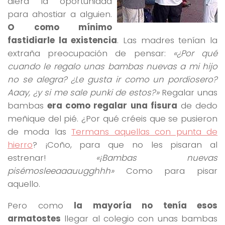
diera la oportunidad
para ahostiar a alguien.
O como mínimo
fastidiarle la existencia
. Las madres tenían la
extraña preocupación de pensar:
«¿Por qué
cuando le regalo unas bambas nuevas a mi hijo
no se alegra? ¿Le gusta ir como un pordiosero?
Aaay, ¿y si me sale punki de estos?»
Regalar unas
bambas
era como regalar una fisura
de dedo
meñique del pié. ¿Por qué créeis que se pusieron
de moda las
Termans aquellas con punta de
hierro
? ¡Coño, para que no les pisaran al
estrenar!
«¡Bambas nuevas
pisémosleeaaauugghhh»
Como para pisar
aquello.
Pero como
la mayoría no tenía esos
armatostes
llegar al colegio con unas bambas