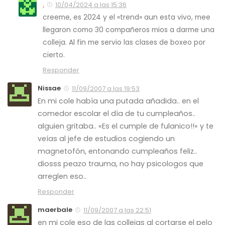
.
10/04/2024 a las 15:36
creeme, es 2024 y el «trend» aun esta vivo, mee
llegaron como 30 compañeros mios a darme una
colleja. Al fin me servio las clases de boxeo por
cierto.
Responder
Nissae
11/09/2007 a las 19:53
En mi cole había una putada añadida.. en el
comedor escolar el día de tu cumpleaños..
alguien gritaba.. «Es el cumple de fulanico!!» y te
veías al jefe de estudios cogiendo un
magnetofón, entonando cumpleaños feliz..
diosss peazo trauma, no hay psicologos que
arreglen eso..
Responder
maerbale
11/09/2007 a las 22:51
en mi cole eso de las collejas al cortarse el pelo