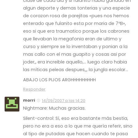
clase de cada dia y si fulanito habia ganado en
algun deporte y demas tonterias y una especie
de corazon rosa de parejitas «pues nos hemos
enterado que fulanito esta por maria de 7ºB»,
eso si que era traumatico porque los cabrones
que llevaban la megafonia eran de ultimo y
curso y siempre se lo inventaban y ponian a la
mas callo con el mas guapito y cosas asi por
joder,, era increible aquello,… luego claro habia
las míticas peleas despues,,, la jungla escolar…
ABAJO LOS PIJOS ARGHHHHHHHHH
Responder
morri
14/09/2007 a las 14:20
Nightmare: Muchas gracias.
Silent-control: Sí, eso era bastante más bestia,
pero no era a eso a lo que me quería referir, sino
al tipo de putadas que hacen cuando te pasa