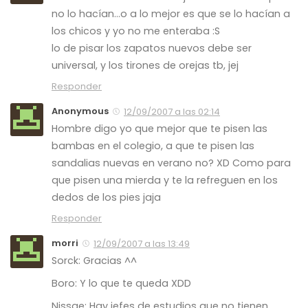
no lo hacían…o a lo mejor es que se lo hacían a
los chicos y yo no me enteraba :S
lo de pisar los zapatos nuevos debe ser
universal, y los tirones de orejas tb, jej
Responder
Anonymous
12/09/2007 a las 02:14
Hombre digo yo que mejor que te pisen las
bambas en el colegio, a que te pisen las
sandalias nuevas en verano no? XD Como para
que pisen una mierda y te la refreguen en los
dedos de los pies jaja
Responder
morri
12/09/2007 a las 13:49
Sorck: Gracias ^^
Boro: Y lo que te queda XDD
Nissae: Hay jefes de estudios que no tienen