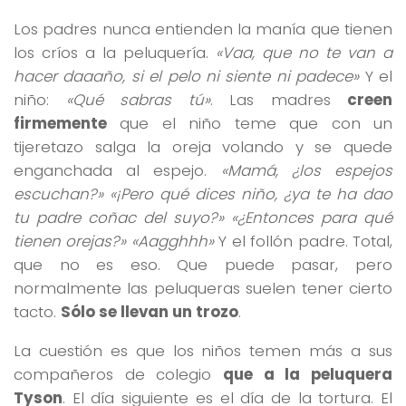
Los padres nunca entienden la manía que tienen
los críos a la peluquería.
«Vaa, que no te van a
hacer daaaño, si el pelo ni siente ni padece»
Y el
niño:
«Qué sabras tú»
. Las madres
creen
firmemente
que el niño teme que con un
tijeretazo salga la oreja volando y se quede
enganchada al espejo.
«Mamá, ¿los espejos
escuchan?» «¡Pero qué dices niño, ¿ya te ha dao
tu padre coñac del suyo?» «¿Entonces para qué
tienen orejas?» «Aagghhh»
Y el follón padre. Total,
que no es eso. Que puede pasar, pero
normalmente las peluqueras suelen tener cierto
tacto.
Sólo se llevan un trozo
.
La cuestión es que los niños temen más a sus
compañeros de colegio
que a la peluquera
Tyson
. El día siguiente es el día de la tortura. El