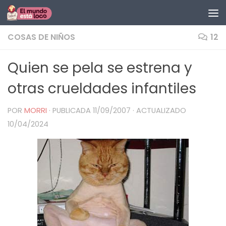
Saltar al contenido
COSAS DE NIÑOS
12
Quien se pela se estrena y
otras crueldades infantiles
POR
MORRI
· PUBLICADA
11/09/2007
· ACTUALIZADO
10/04/2024