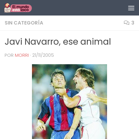
Saltar al contenido
SIN CATEGORÍA
3
Javi Navarro, ese animal
POR
MORRI
·
21/11/2005