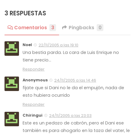
3 RESPUESTAS
Comentarios
3
Pingbacks
0
Noel
22/11/2005 a las 19:10
Una bestia parda. La cara de Luis Enrique no
tiene precio…
Responder
Anonymous
24/11/2005 a las 14:46
fijate que si Dani no le da el empujón, nada de
esto hubiera ocurrido
Responder
Chiringui
24/11/2005 a las 23:03
Este es un pedazo de cabrón, pero el Dani ese
también es para ahogarlo en la taza del vater, le