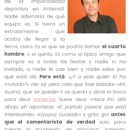
de la imparcialidad
deportiva en Antena3.
Nadie adivinaría de qué
equipo es. Si fuera un
extraterrestre que
acaba de llegar a la
tierra, claro. Es el que se podría llamar
el cuarto
hombre
, o el quinto. Es como el típico amigo que
siempre va a todas las fiestas y nadie lo ha
invitado, a nadie le cae bien y nadie sabe por
qué está allí.
Pero está
.
«¿Y a este quién lo ha
invitado?» «No sé, pero creo que trae bebida» «Ah,
bueno, que se quede»
Y se queda y abre la boca
para decir
tonterías
. Suele decir
«Hace frío allá
abajo eh reportera», «El partido parece que está
interesante», «Uyuyuy cuidado»
y grita gol
antes
que el comentarista de verdad
solo para
joderle el momento de emoción. Además,