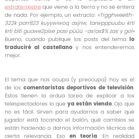
extraterrestre
que viene a la tierra y no se entera
de nada. Por ejemplo, un extracto:
«Trgghweeith-
322k parr823 kuyywiwoq asjriw, tarwpppuubu krti
krti biti guawe2pise pasi púûü -as!as$% zas y gol»
Bueno, cuando publique los posts del tema
lo
traduciré al castellano
y nos entenderemos
mejor.
El tema que nos ocupa (y preocupa) hoy es el
de los
comentaristas deportivos de televisión
.
Éstos tienen la ardua tarea de explicar a los
telespectadores lo que
ya están viendo
. Ojo que
no es fácil. Sirven para ayudarnos a saber qué
jugador está tocando el balón, qué cambios se
están haciendo o darnos información técnica de
cierta relevancia. Eso
en teoría
. En realidad