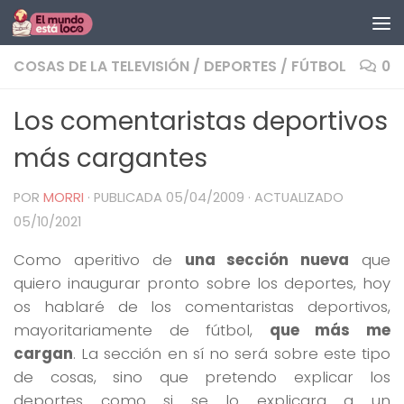
Saltar al contenido
COSAS DE LA TELEVISIÓN
/
DEPORTES
/
FÚTBOL
0
Los comentaristas deportivos
más cargantes
POR
MORRI
· PUBLICADA
05/04/2009
· ACTUALIZADO
05/10/2021
Como aperitivo de
una sección nueva
que
quiero inaugurar pronto sobre los deportes, hoy
os hablaré de los comentaristas deportivos,
mayoritariamente de fútbol,
que más me
cargan
. La sección en sí no será sobre este tipo
de cosas, sino que pretendo explicar los
deportes como si se lo explicara a un