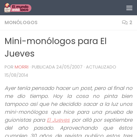
Saltar al contenido
MONÓLOGOS
2
Mini-monólogos para El
Jueves
POR
MORRI
· PUBLICADA
24/05/2007
· ACTUALIZADO
15/08/2014
Ayer tenía pensado hacer un post, pero al final no
me dio tiempo. Hoy la cosa no pinta bien
tampoco así que he decidido sacar a la luz unos
mini-monólogos que hice para una prueba de
guionistas para
El Jueves
por allá por septiembre
del año pasado. Aprovechando que éstos
cumplen 30 años de revista publico estos tres