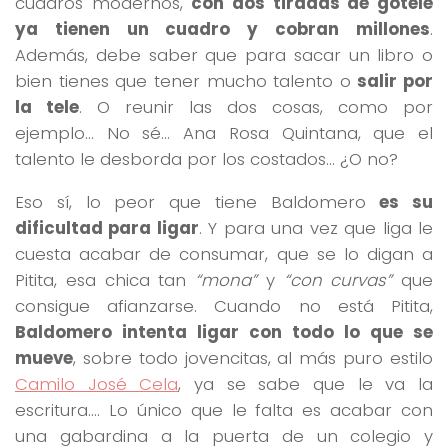
cuadros modernos,
con dos tiradas de gotelé
ya tienen un cuadro y cobran millones
.
Además, debe saber que para sacar un libro o
bien tienes que tener mucho talento o
salir por
la tele
. O reunir las dos cosas, como por
ejemplo… No sé…
Ana Rosa Quintana, que el
talento le desborda por los costados… ¿O no?
Eso sí, lo peor que tiene Baldomero
es su
dificultad para ligar
. Y para una vez que liga le
cuesta acabar de consumar, que se lo digan a
Pitita, esa chica tan
“mona”
y
“con curvas”
que
consigue afianzarse. Cuando no está Pitita,
Baldomero intenta ligar con todo lo que se
mueve
, sobre todo jovencitas, al más puro estilo
Camilo José Cela
, ya se sabe que le va la
escritura…. Lo único que le falta es acabar con
una gabardina a la puerta de un colegio y