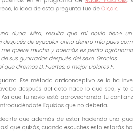
ue pusimos en el programa de
Radio Palafolls
, 
rece, la idea de esta pregunta fue de
O.k,o.k
.
una duda. Mira, resulta que mi novio tiene u
si después de eyacular orina dentro mío pues co
 me quiere mucho y además es perito agrónomo,
e sus guarradas después del sexo. Gracias.
 que diremos D. Fuertes, o mejor Dolores F.
guarro. Ese método anticonceptivo se lo ha inv
lavabo después del acto hace lo que sea, y te 
. Así que tu novio está aprovechando tu confian
ntroduciéndote líquidos que no debería.
o decirte que además de estar haciendo una gua
í que quizás, cuando escuches esto estarás ha