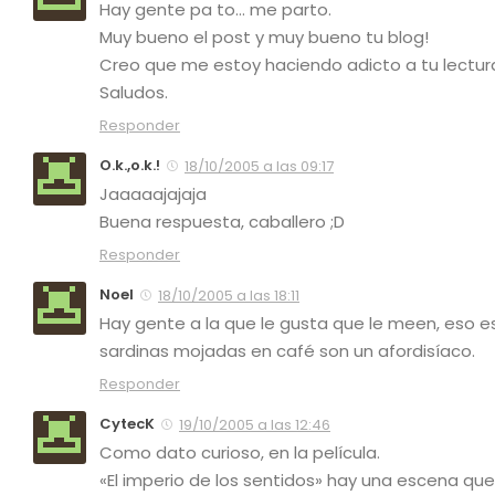
Hay gente pa to… me parto.
Muy bueno el post y muy bueno tu blog!
Creo que me estoy haciendo adicto a tu lectur
Saludos.
Responder
O.k.,o.k.!
18/10/2005 a las 09:17
Jaaaaajajaja
Buena respuesta, caballero ;D
Responder
Noel
18/10/2005 a las 18:11
Hay gente a la que le gusta que le meen, eso
sardinas mojadas en café son un afordisíaco.
Responder
CytecK
19/10/2005 a las 12:46
Como dato curioso, en la película.
«El imperio de los sentidos» hay una escena qu