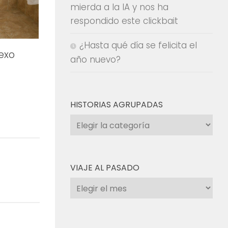
mierda a la IA y nos ha
respondido este clickbait
¿Hasta qué día se felicita el
sexo
año nuevo?
HISTORIAS AGRUPADAS
Historias
agrupadas
VIAJE AL PASADO
Viaje
al
pasado