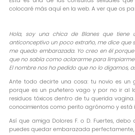
Esta es una de las consultas sexuales q
colocaré más aquí en la web. A ver que os pa
Hola, soy una chica de Blanes que tiene 
anticonceptivo un poco extraño, me dice que 
me quedo embarazada. Yo creo en él porque
que no sabía como aclararme para limpiarme d
El nombre nos ha pedido que no lo digamos, así
Ante todo decirte una cosa: tu novio es un 
porque es un puñetero vago y por no ir al 
residuos tóxicos dentro de tu querida vagina
conocimientos como perito agrónomo y está i
Así que amiga Dolores F. o D. Fuertes, deb
puedes quedar embarazada perfectamente, as