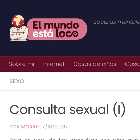
Saltar al contenido
Locuras mentale
Sobre mí
Internet
Cosas de niños
Cosas
SEXO
Consulta sexual (I)
POR
MORRI
·
17/10/2005