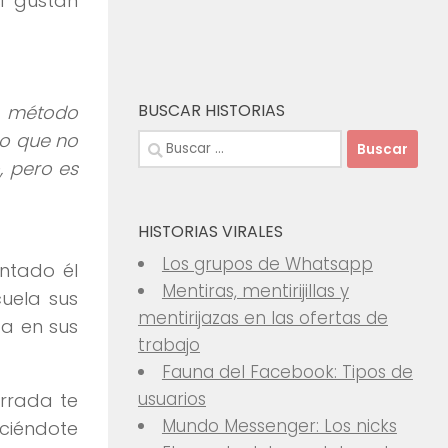
si gustan
BUSCAR HISTORIAS
n método
mo que no
Buscar:
 pero es
HISTORIAS VIRALES
Los grupos de Whatsapp
entado él
Mentiras, mentirijillas y
cuela sus
mentirijazas en las ofertas de
za en sus
trabajo
Fauna del Facebook: Tipos de
usuarios
rrada te
Mundo Messenger: Los nicks
ciéndote